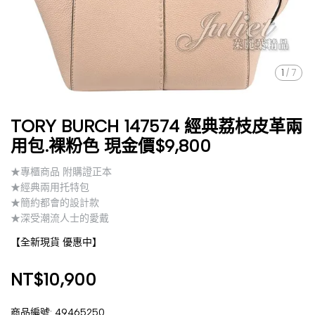
1
/
7
TORY BURCH 147574 經典荔枝皮革兩
用包.裸粉色 現金價$9,800
★專櫃商品 附購證正本
★經典兩用托特包
★簡約都會的設計款
★深受潮流人士的愛戴
【全新現貨 優惠中】
NT$10,900
商品編號:
49465250