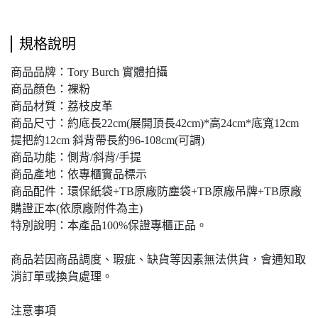
規格說明
商品品牌：Tory Burch 實體拍攝
商品顏色：裸粉
商品材質：荔枝皮革
商品尺寸：約底長22cm(展開頂長42cm)*高24cm*底寬12cm
提把約12cm 斜背帶長約96-108cm(可調)
商品功能：側背/斜背/手提
商品產地：依專櫃實品標示
商品配件：環保紙袋+TB原廠防塵袋+TB原廠吊牌+TB原廠
購證正本(依原廠附件為主)
特別說明：本產品100%保證專櫃正品。
商品若因商品調度、瑕疵、缺貨等因素無法供貨，會通知取
消訂單或換貨處理。
注意事項