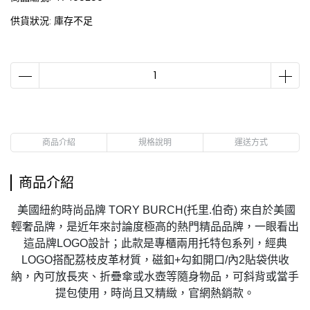
供貨狀況:
庫存不足
商品介紹
規格說明
運送方式
商品介紹
美國紐約時尚品牌 TORY BURCH(托里.伯奇) 來自於美國
輕奢品牌，是近年來討論度極高的熱門精品品牌，一眼看出
這品牌LOGO設計；此款是專櫃兩用托特包系列，經典
LOGO搭配荔枝皮革材質，磁釦+勾釦開口/內2貼袋供收
納，內可放長夾、折疊傘或水壺等隨身物品，可斜背或當手
提包使用，時尚且又精緻，官網熱銷款。