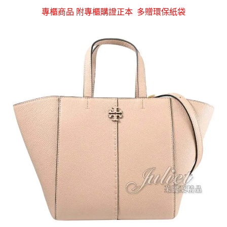
專櫃商品 附專櫃購證正本
多贈環保紙袋