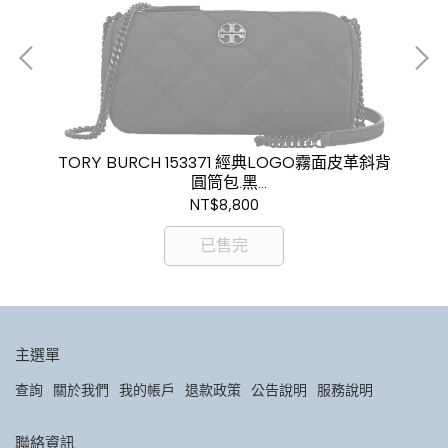
托特
TORY BURCH 153371 經典LOGO霧面皮革斜背
T
圓筒包.黑
現金價$7,800
NT$8,800
已售完
主選單
查詢
關於我們
我的帳戶
退款政策
公告說明
服務說明
聯絡資訊