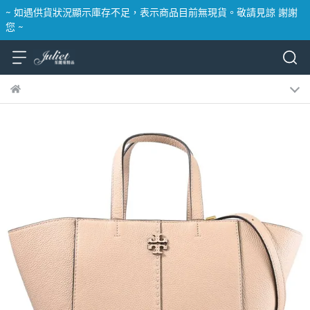
~ 如遇供貨狀況顯示庫存不足，表示商品目前無現貨。敬請見諒 謝謝
您 ~