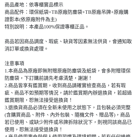
商品產地：依專櫃實品標示
商品配件：環保紙袋+TB原廠防塵袋+TB原廠吊牌+原廠購
證影本(依原廠附件為主)
特別說明：本產品100%保證專櫃正品。
商品若因商品調度、瑕疵、缺貨等因素無法供貨，會通知取
消訂單或換貨處理。
注意事項
1.本商品為原廠即無附贈原廠防塵袋及紙袋，會多附贈環保
防塵袋，下訂購前請先考慮清楚，謝謝！
2.商品皆享有鑑賞期，收到商品請確實檢查商品，若有瑕
疵、商品不如預期等情況，請於鑑賞期內辦退換貨，若超過
鑑賞期限，恕無法接受退換貨！
3.退換貨商品必須在全新未使用之狀態下，且包裝必須完整
(含購買商品、附件、內外包裝、隨機文件、贈品等)，商品
若已使用、或缺少附件或吊牌拆除狀況下，則視同該商品已
使用，恕無法接受退換貨！
4.商品使用壽命與個人使用習慣及環境相關，若有任何維修