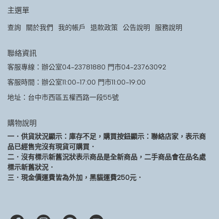
主選單
查詢
關於我們
我的帳戶
退款政策
公告說明
服務說明
聯絡資訊
客服專線：辦公室04-23781880 門市04-23763092
客服時間：辦公室11:00-17:00 門市11:00-19:00
地址：台中市西區五權西路一段55號
購物說明
一．供貨狀況顯示：庫存不足，購買按鈕顯示：聯絡店家，表示商
品已經售完沒有現貨可購買．
二．沒有標示新舊況狀表示商品是全新商品，二手商品會在品名處
標示新舊狀況．
三．現金價運費皆為外加，黑貓運費250元．