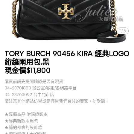
1
/
6
TORY BURCH 90456 KIRA 經典LOGO
絎縫兩用包.黑
現金價$11,800
購買前請先提問確認是否有現貨
04-23781880 辦公室/客服/各網路平台
04-23763092 台中門市店
請注意其他網站仿冒或是假冒我們身分的賣家，勿受騙！
★專櫃商品 附購證影本
★經典新款兩用包
★簡約都會的設計款