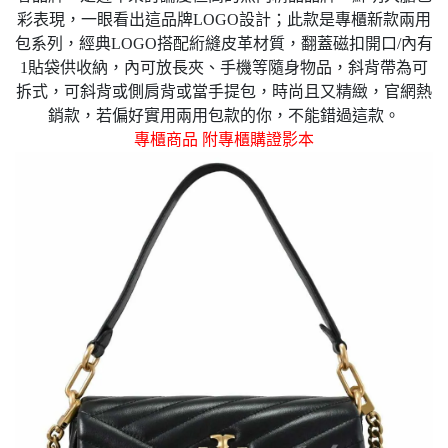
彩表現，一眼看出這品牌LOGO設計；此款是專櫃新款兩用
包系列，經典LOGO搭配絎縫皮革材質，翻蓋磁扣開口
/內有
1貼袋供收納，
內可放長夾、手機等隨身物品，
斜背帶為可
拆式，
可斜背或側肩背或當手提包，時尚且又精緻，官網熱
銷款，若偏好實用兩用包款的你，不能錯過這款。
專櫃商品 附專櫃購證影本