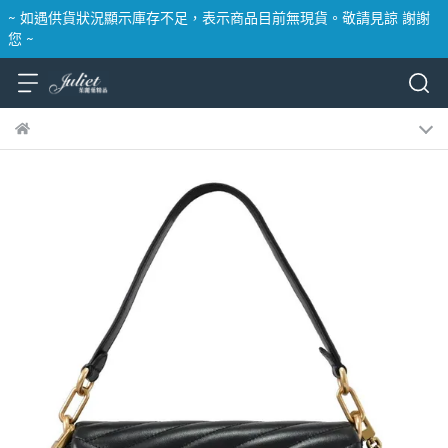
~ 如遇供貨狀況顯示庫存不足，表示商品目前無現貨。敬請見諒 謝謝
您 ~