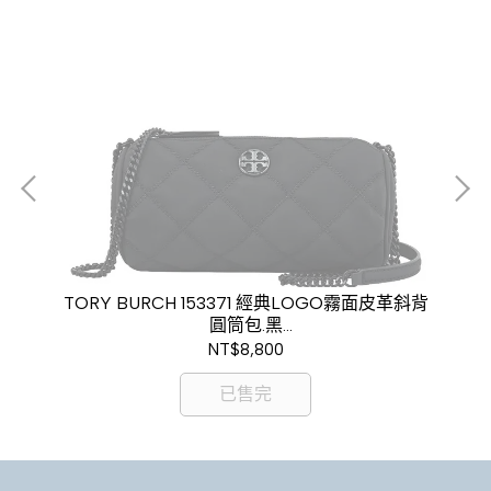
托特
TORY BURCH 153371 經典LOGO霧面皮革斜背
T
圓筒包.黑
現金價$7,800
NT$8,800
已售完