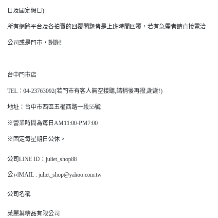
日及國定假日)
所有網路平台及各拍賣的回覆問題皆是上班時間回覆，若有急需者請直接電洽
公司或是門市，謝謝!
台中門市店
TEL：04-23763092(若門市有客人無空接聽,請稍後再撥,謝謝!)
地址：台中市西區五權西路一段55號
※營業時間為每日AM11:00-PM7:00
※固定每星期日公休。
公司LINE ID：juliet_shop88
公司MAIL : juliet_shop@yahoo.com.tw
公司名稱
茱麗葉精品有限公司