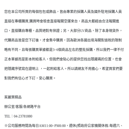
您在本公司所買的每個包包或飾品，皆由專業的採購人員及國外駐地採購人員
直接在專櫃購買,購買時會檢查直接報關空運來台，商品大都經由合法報關進
口，直接購自專櫃，品質絕對有保證；另，大部分LV商品，除了本身現貨外，
代購商品皆是您下訂後，才會集中購買，因為歐洲各國出境海關對退稅的限制
略有不同，且每張購買單據都是3~6個商品左右的整批採購，所以我們一律不付
正本單據而是影本附給客人，但我們會貼心的提供您找出隱藏碼的位置，也會
把隱藏序號寫在證明上 ，一起附給客人。所以請網友不用擔心，希望買家們要
對我們有信心才下訂，安心購買。
茱麗葉精品
辦公室/客服/各網路平台
TEL：04-23781880
※公司服務時間為每日AM11:00~PM6:00，週休(照政府公家機關休假-每週六、