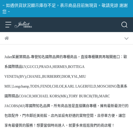
~ 如遇供貨狀況顯示庫存不足，表示商品目前無現貨。敬請見諒 謝謝
您 ~
Juliet茱麗葉精品-專營知名國際品牌的專櫃商品，直接專櫃購買再報關進口：歐
系國際精品LV,GUCCI,PRADA,HERMES,BOTTEGA
VENETA(BV),CHANEL,BURBERRY,DIOR,YSL,MIU
MIU,Longchamp,TODS,FENDI,CHLOE,KARL LAGERFELD,MOSCHINO及美系
國際精品COACH,MICHAEL KORS(MK),TORY BURCH(TB),MARC
JACOBS(MJ)等國際知名品牌，所有商品皆是直接購自專櫃，擁有最新最流行的
包款配件，門市鄰近美術館，店內並設有舒適的賞物空間，且停車方便，讓您
享有最優質的服務！想要當個時尚達人，就要多來逛逛我們的商店喔！