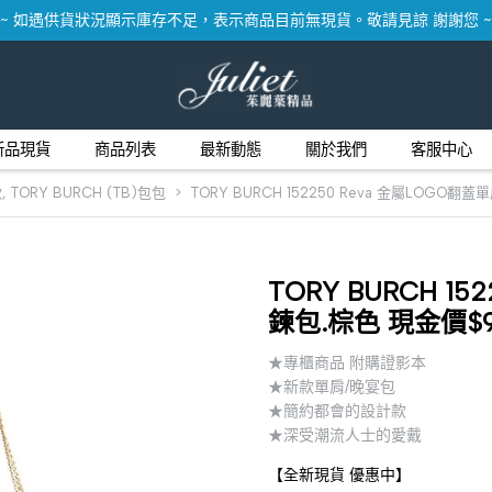
~ 如遇供貨狀況顯示庫存不足，表示商品目前無現貨。敬請見諒 謝謝您 ~
新品現貨
商品列表
最新動態
關於我們
客服中心
款
,
TORY BURCH (TB)包包
TORY BURCH 152250 Reva 金屬LOGO翻
TORY BURCH 1
鍊包.棕色 現金價$9
★專櫃商品 附購證影本
★新款單肩/晚宴包
★簡約都會的設計款
★深受潮流人士的愛戴
【全新現貨 優惠中】