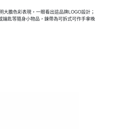
鮮明大膽色彩表現，一眼看出這品牌LOGO設計；
或鑰匙等隨身小物品，鍊帶為可拆式可作手拿晚