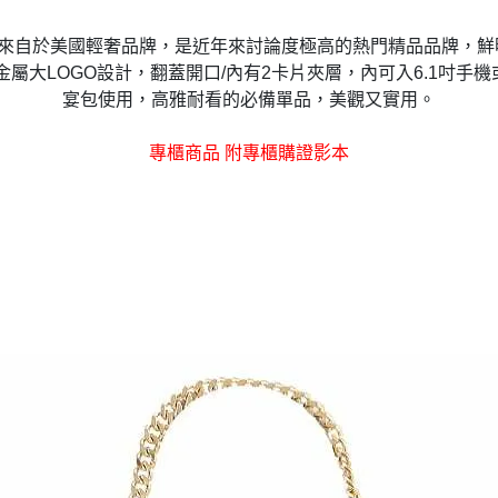
.伯奇) 來自於美國輕奢品牌，是近年來討論度極高的熱門精品品牌，
屬大LOGO設計，翻蓋開口/內有2卡片夾層，內可入6.1吋
手機
宴包使用
，高雅耐看的必備單品，美觀又實用。
專櫃商品 附專櫃購證影本