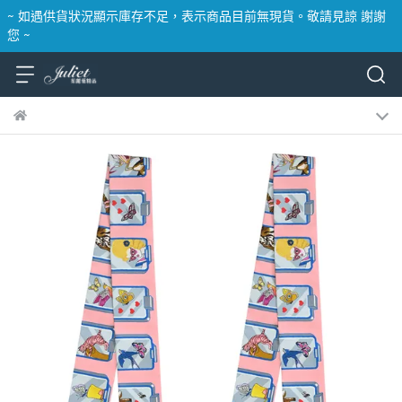
~ 如遇供貨狀況顯示庫存不足，表示商品目前無現貨。敬請見諒 謝謝
您 ~