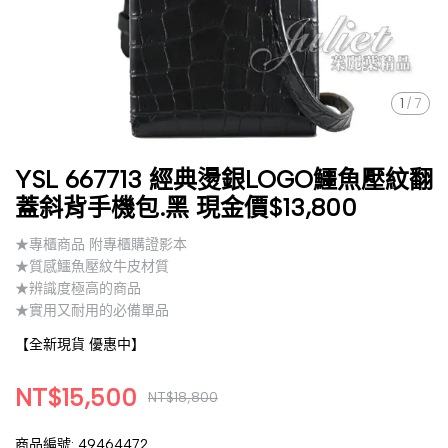
1
/
7
YSL 667713 經典燙銀LOGO鱷魚壓紋翻
蓋斜背手機包.黑 現金價$13,800
★專櫃商品 附專櫃購證影本
★質感鱷魚壓紋牛皮材質
★辨識度極高的商品
★實用又耐用的必備單品
【全新現貨 優惠中】
NT$15,500
NT$18,800
商品編號:
49464472