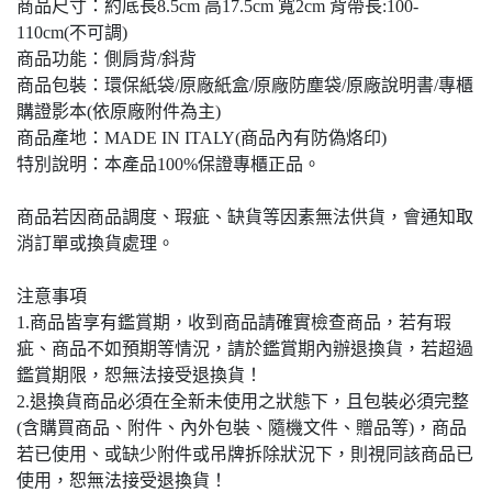
商品尺寸：約底長8.5cm 高17.5cm 寬2cm 背帶長:100-
110cm(不可調)
商品功能：側肩背/斜背
商品包裝：環保紙袋/原廠紙盒/原廠防塵袋/原廠說明書/專櫃
購證影本(依原廠附件為主)
商品產地：MADE IN ITALY(商品內有防偽烙印)
特別說明：本產品100%保證專櫃正品。
商品若因商品調度、瑕疵、缺貨等因素無法供貨，會通知取
消訂單或換貨處理。
注意事項
1.商品皆享有鑑賞期，收到商品請確實檢查商品，若有瑕
疵、商品不如預期等情況，請於鑑賞期內辦退換貨，若超過
鑑賞期限，恕無法接受退換貨！
2.退換貨商品必須在全新未使用之狀態下，且包裝必須完整
(含購買商品、附件、內外包裝、隨機文件、贈品等)，商品
若已使用、或缺少附件或吊牌拆除狀況下，則視同該商品已
使用，恕無法接受退換貨！