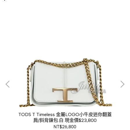
拼接
TODS T Timeless 金屬LOGO小牛皮迷你翻蓋
T
肩/斜背鍊包.白 現金價$23,800
NT$26,800