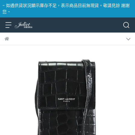
~ 如遇供貨狀況顯示庫存不足，表示商品目前無現貨。敬請見諒 謝謝
您 ~