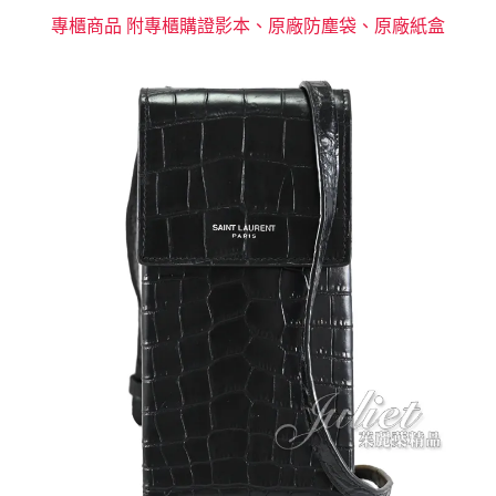
專櫃商品 附專櫃購證影本、原廠防塵袋、原廠紙盒