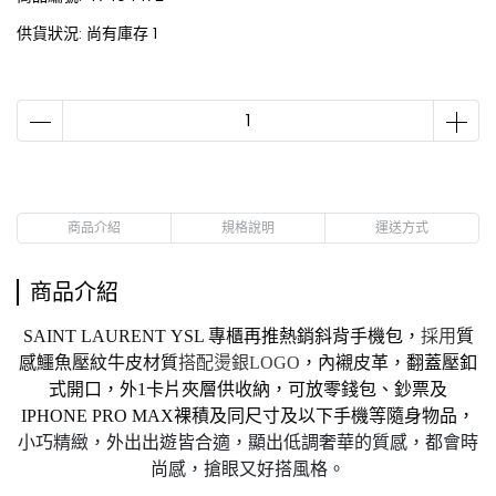
供貨狀況:
尚有庫存 1
商品介紹
規格說明
運送方式
商品介紹
SAINT LAURENT
YSL 專櫃
再推熱銷斜背手機包
，
採用
質
感鱷魚壓紋牛皮材質
搭配燙銀LOGO
，內襯皮革，
翻蓋壓釦
式開口，外1卡片夾層供收納，可放零錢包、鈔票及
IPHONE PRO MAX裸積及同尺寸及以下手機等隨身物品
，
小巧精緻，外出出遊皆合適
，顯出低調奢華的質感，
都會時
尚感，搶眼又好搭風格。