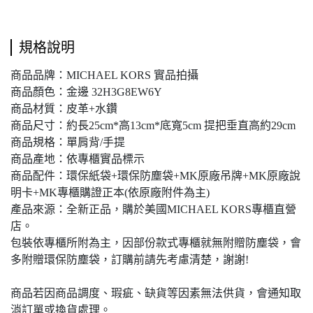
規格說明
商品品牌：MICHAEL KORS 實品拍攝
商品顏色：金邊 32H3G8EW6Y
商品材質：皮革+水鑽
商品尺寸：約長25cm*高13cm*底寬5cm 提把垂直高約29cm
商品規格：單肩背/手提
商品產地：依專櫃實品標示
商品配件：環保紙袋+環保防塵袋+MK原廠吊牌+MK原廠說
明卡+MK專櫃購證正本(依原廠附件為主)
產品來源：全新正品，購於美國MICHAEL KORS專櫃直營
店。
包裝依專櫃所附為主，因部份款式專櫃就無附贈防塵袋，會
多附贈環保防塵袋，訂購前請先考慮清楚，謝謝!
商品若因商品調度、瑕疵、缺貨等因素無法供貨，會通知取
消訂單或換貨處理。