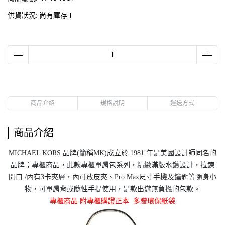
供貨狀況:
尚有庫存 1
商品介紹
規格說明
運送方式
商品介紹
MICHAEL KORS 品牌(簡稱MK)成立於 1981 年是美國設計師同名的
品牌；專櫃商品，此款專櫃單肩包系列，精緻滿版水鑽設計，拉鍊
開口 /內有3卡夾層，內可放皮夾、Pro Max尺寸手機及鑰匙等隨身小
物，可單肩背或隨性手提使用，是款出遊無負擔的包款。
專
櫃商品 附專櫃購證正本 多贈環保紙袋