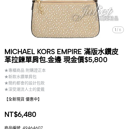
1
/
6
MICHAEL KORS EMPIRE 滿版水鑽皮
革拉鍊單肩包.金邊 現金價$5,800
★專櫃商品 附購證正本
★新款水鑽單肩包
★簡約都會的設計包款
★深受潮流人士的愛戴
【全新現貨 優惠中】
NT$6,480
商品編號:
49464607