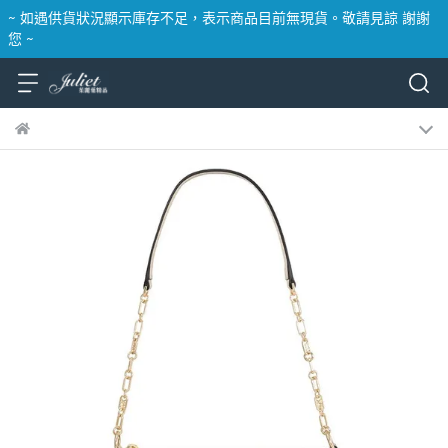
~ 如遇供貨狀況顯示庫存不足，表示商品目前無現貨。敬請見諒 謝謝
您 ~