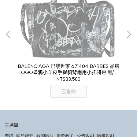
皮拼
BALENCIAGA 巴黎世家 671404 BARBES 品牌
TO
00
LOGO塗鴉小羊皮手提斜背兩用小托特包.黑/白
現金價$29,800
NT$33,500
已售完
主選單
查詢
關於我們
我的帳戶
退款政策
公告說明
服務說明