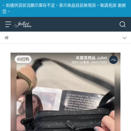
~ 如遇供貨狀況顯示庫存不足，表示商品目前無現貨。敬請見諒 謝謝
您 ~