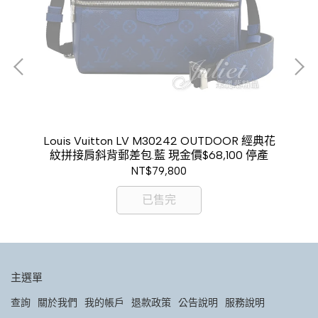
M 經
Louis Vuitton LV M30242 OUTDOOR 經典花
Lo
紋拼接肩斜背郵差包.藍 現金價$68,100 停產
色
NT$79,800
已售完
主選單
查詢
關於我們
我的帳戶
退款政策
公告說明
服務說明