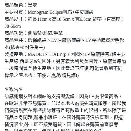
商品顏色：黑灰
主要材質：Monogram Eclipse帆布+牛皮飾邊
商品尺寸：約長11cm x 高18.5cm x 寬6.5cm 背帶垂直高度：
38-60cm
商品功能：側肩背/斜背/手拿
商品包裝：環保紙袋、LV原廠防塵袋、LV專櫃購買證明影
本(依專櫃附件為主)
製造產地：MADE IN ITALY(p.s.因國外LV原廠除有2條主要
生產線:西班牙&法國外，另有義大利及美國等，原廠會每隔
一段時間會互換生產地，因此當您下訂後,可能會收到不同
標示之產地標，不便之處,敬請見諒!)
＊敬告＊
◎感謝網友對本網站的支持與愛護，因為LV為限量商品，
在歐洲非常不易購買，並以本地人為優先購買順序，所以我
們須持護照在專櫃排隊等待且有數量上的限制，所以除了是
商品本身問題(新品小瑕疵，在國外購買時沒檢查到，但這
情況很少)外，恕不接受退貨，因此請您在購買前審慎考