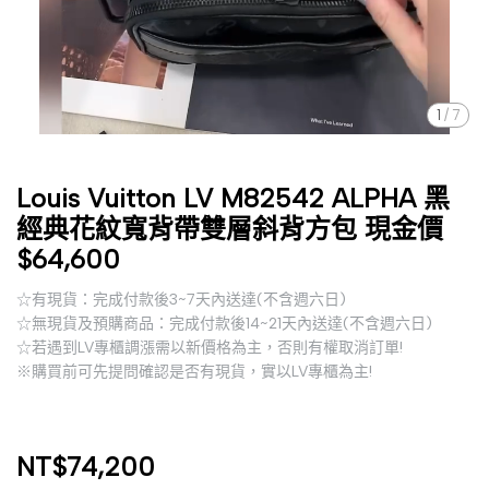
1
/
7
Louis Vuitton LV M82542 ALPHA 黑
經典花紋寬背帶雙層斜背方包 現金價
$64,600
☆有現貨：完成付款後3~7天內送達(不含週六日)
☆無現貨及預購商品：完成付款後14~21天內送達(不含週六日)
☆若遇到LV專櫃調漲需以新價格為主，否則有權取消訂單!
※購買前可先提問確認是否有現貨，實以LV專櫃為主!
NT$74,200