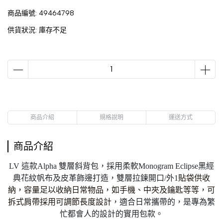
商品編號:
49464798
供貨狀況:
庫存不足
商品介紹
規格說明
運送方式
商品介紹
LV 這款Alpha 雙層斜背包，採用柔軟Monogram Eclipse黑經
典花紋帆布及皮革飾邊打造，雙層拉鍊開口/外1
貼袋供收
納，
容量足以收納日常物品，如手機、中夾及鑰匙等等，
可
拆式肩帶採用可調節長度設計
，適合日常攜帶的，是專為繁
忙都會人的設計的實用包款。