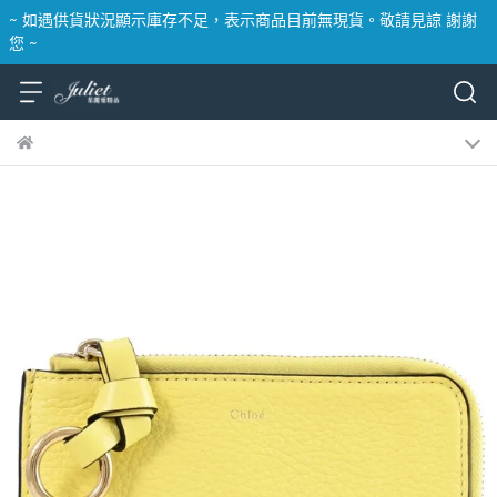
~ 如遇供貨狀況顯示庫存不足，表示商品目前無現貨。敬請見諒 謝謝
您 ~