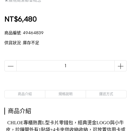
★展現簡潔都會概念
NT$6,480
商品編號:
49464839
供貨狀況:
庫存不足
商品介紹
規格說明
運送方式
商品介紹
CHLOE
專櫃熱賣L型
卡片零錢包，
經典燙金LOGO與小牛
皮
，
拉鍊
開外有1貼袋+4卡夾供收納
收納
，
可放置信用卡或