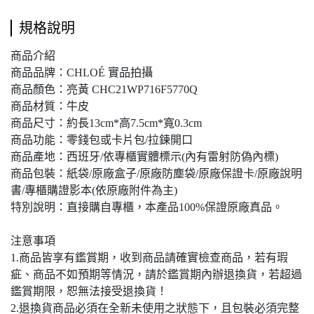
規格說明
商品介紹
商品品牌：CHLOÉ 實品拍攝
商品顏色：亮黃 CHC21WP716F5770Q
商品材質：牛皮
商品尺寸：約長13cm*高7.5cm*寬0.3cm
商品功能：零錢包或卡片包/拉鍊開口
商品產地：西班牙/依專櫃實體標示(內有雷射防偽內標)
商品包裝：紙袋/原廠盒子/原廠防塵袋/原廠保證卡/原廠說明
書/專櫃購證影本(依原廠附件為主)
特別說明：直接購自專櫃，本產品100%保證原廠真品。
注意事項
1.商品皆享有鑑賞期，收到商品請確實檢查商品，若有瑕
疵、商品不如預期等情況，請於鑑賞期內辦退換貨，若超過
鑑賞期限，恕無法接受退換貨！
2.退換貨商品必須在全新未使用之狀態下，且包裝必須完整