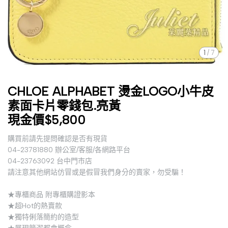
1
/
7
CHLOE ALPHABET 燙金LOGO小牛皮
素面卡片零錢包.亮黃
現金價$5,800
購買前請先提問確認是否有現貨
04-23781880 辦公室/客服/各網路平台
04-23763092 台中門市店
請注意其他網站仿冒或是假冒我們身分的賣家，勿受騙！
★專櫃商品 附專櫃購證影本
★超Hot的熱賣款
★獨特俐落簡約的造型