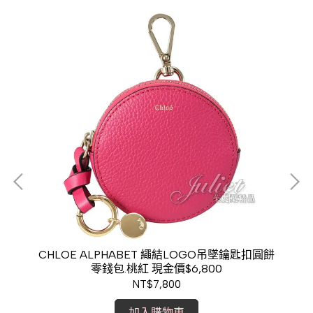
零錢
CHLOE ALPHABET 繩結LOGO吊墜鑰匙扣圓餅
C
零錢包.桃紅 現金價$6,800
NT$7,800
加入購物車