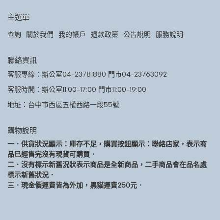
主選單
查詢
關於我們
我的帳戶
退款政策
公告說明
服務說明
聯絡資訊
客服專線：辦公室04-23781880 門市04-23763092
客服時間：辦公室11:00-17:00 門市11:00-19:00
地址：台中市西區五權西路一段55號
購物說明
一．供貨狀況顯示：庫存不足，購買按鈕顯示：聯絡店家，表示商
品已經售完沒有現貨可購買．
二．沒有標示新舊況狀表示商品是全新商品，二手商品會在品名處
標示新舊狀況．
三．現金價運費皆為外加，黑貓運費250元．