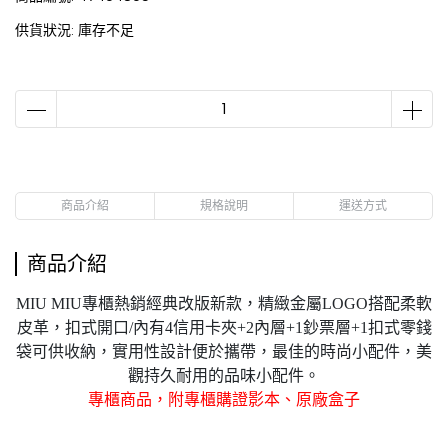
供貨狀況:
庫存不足
商品介紹
規格說明
運送方式
商品介紹
MIU MIU專櫃熱銷經典改版新款，精緻金屬LOGO搭配柔軟
皮革，扣式開口/內有4信用卡夾+2內層+1鈔票層+1扣式零錢
袋可供收納，實用性設計便於攜帶，最佳的時尚小配件，美
觀持久耐用的品味小配件。
專櫃商品，附專櫃購證影本、原廠盒子