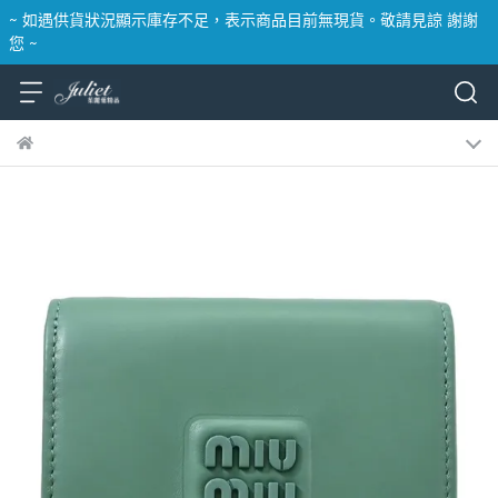
~ 如遇供貨狀況顯示庫存不足，表示商品目前無現貨。敬請見諒 謝謝
您 ~