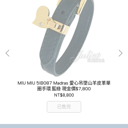
包.黃
MIU MIU 5IB087 Madras 愛心吊墜山羊皮革單
M
圈手環.藍綠 現金價$7,800
NT$8,800
已售完