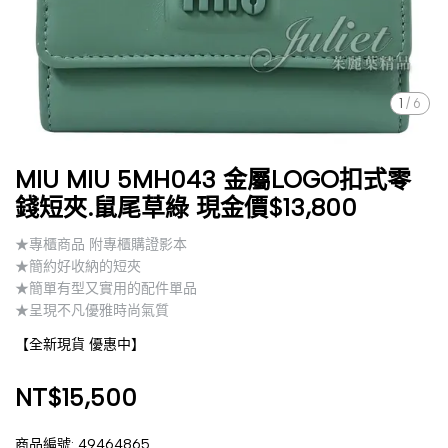
1
/
6
MIU MIU 5MH043 金屬LOGO扣式零
錢短夾.鼠尾草綠 現金價$13,800
★專櫃商品 附專櫃購證影本
★簡約好收納的短夾
★簡單有型又實用的配件單品
★呈現不凡優雅時尚氣質
【全新現貨 優惠中】
NT$15,500
商品編號:
49464865