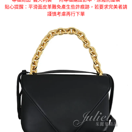
貼心提醒：平滑面皮革難免產生些許痕跡，若要求完美者請
謹慎考慮再行下單