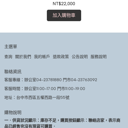
現金價$19,800
NT$22,000
加入購物車
主選單
查詢
關於我們
我的帳戶
退款政策
公告說明
服務說明
聯絡資訊
客服專線：辦公室04-23781880 門市04-23763092
客服時間：辦公室11:00-17:00 門市11:00-19:00
地址：台中市西區五權西路一段55號
購物說明
一．供貨狀況顯示：庫存不足，購買按鈕顯示：聯絡店家，表示商
品已經售完沒有現貨可購買．