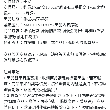
商品材質：牛皮
商品尺寸：約長27cm*高18.5cm*底寬4cm 手把高:17cm 背帶
長92-105cm (可調)
商品功能：手提/肩背/斜背
製造國別：MADE IN ITALY (商品內有序號)
商品包裝：環保紙袋+原廠防塵袋+原廠說明卡+專櫃購證影
本(依原廠附件為主)
特別說明：直接購自專櫃，本產品100%保證原廠真品。
商品若因商品調度、瑕疵、缺貨等因素無法供貨，會通知取
消訂單或換貨處理。
注意事項
1.商品皆享有鑑賞期，收到商品請確實檢查商品，若有瑕
疵、商品不如預期等情況，請於鑑賞期內辦退換貨，若超過
鑑賞期限，恕無法接受退換貨！
2.退換貨商品必須在全新未使用之狀態下，且包裝必須完整
(含購買商品、附件、內外包裝、隨機文件、贈品等)，商品
若已使用、或缺少附件或吊牌拆除狀況下，則視同該商品已