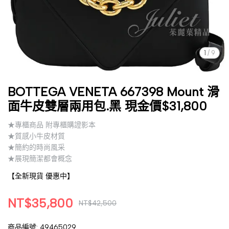
1
/
9
BOTTEGA VENETA 667398 Mount 滑
面牛皮雙層兩用包.黑 現金價$31,800
★專櫃商品 附專櫃購證影本
★質感小牛皮材質
★簡約的時尚風采
★展現簡潔都會概念
【全新現貨 優惠中】
NT$35,800
NT$42,500
商品編號:
49465029