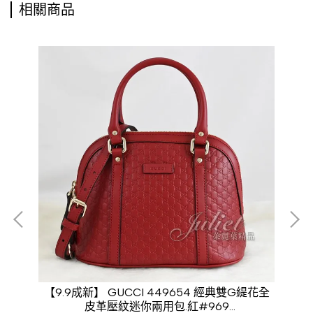
相關商品
包.
【9.9成新】 GUCCI 449654 經典雙G緹花全
【9
皮革壓紋迷你兩用包.紅#969