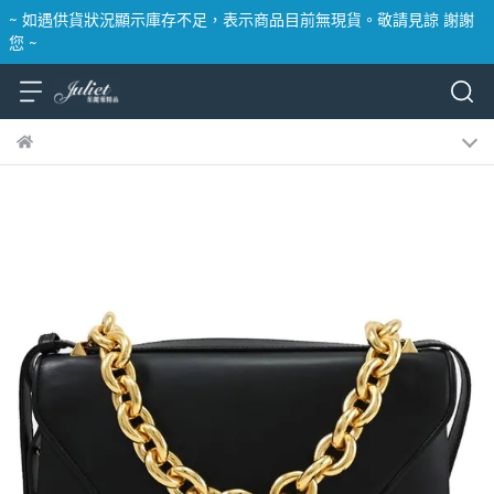
~ 如遇供貨狀況顯示庫存不足，表示商品目前無現貨。敬請見諒 謝謝
您 ~