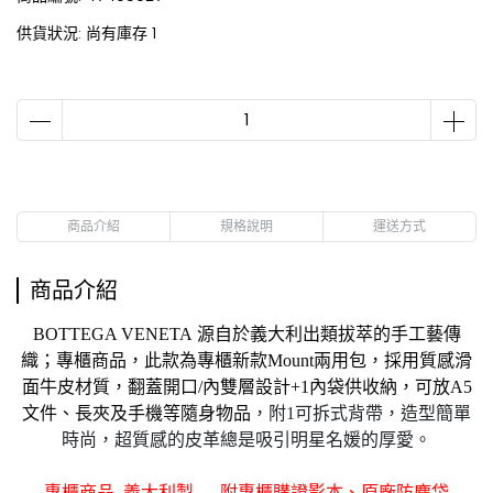
供貨狀況:
尚有庫存 1
商品介紹
規格說明
運送方式
商品介紹
BOTTEGA VENETA 源自於義大利出類拔萃的手工藝傳
織；專櫃商品，此款為專櫃新款
Mount兩用
包，採用質感滑
面牛皮材質，翻蓋開口/內雙層設計+1內袋供收納
，
可放A5
文件、長夾及手機等隨身物品
，附1可拆式背帶，造型簡單
時尚，超質感的皮革總是吸引明星名媛的厚愛。
專櫃商品 義大利製
附專櫃購證
影本、原廠防塵袋