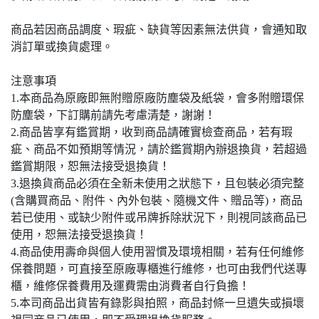
商品若因商品調度、瑕疵、缺貨等因素無法供貨，會通知取
消訂單或換貨處理。
注意事項
1.本商品為原廠即無附贈原廠防塵袋及紙袋，會多附贈環保
防塵袋，下訂購前請先考慮清楚，謝謝！
2.商品皆享有鑑賞期，收到商品請確實檢查商品，若有瑕
疵、商品不如預期等情況，請於鑑賞期內辦退換貨，若超過
鑑賞期限，恕無法接受退換貨！
3.退換貨商品必須在全新未使用之狀態下，且包裝必須完整
(含購買商品、附件、內外包裝、隨機文件、贈品等)，商品
若已使用、或缺少附件或吊牌拆除狀況下，則視同該商品已
使用，恕無法接受退換貨！
4.商品使用壽命與個人使用習慣及環境相關，若有任何維修
保養問題，可直接至原廠專櫃進行維修，也可由我們代送專
櫃，維修保養費用及運費需由消費者自行負擔！
5.本司商品出貨皆有錄影與拍照，商品封條一旦遺失或損壞