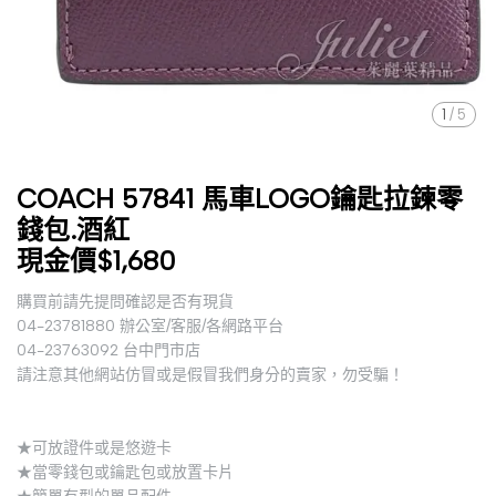
1
/
5
COACH 57841 馬車LOGO鑰匙拉鍊零
錢包.酒紅
現金價$1,680
購買前請先提問確認是否有現貨
04-23781880 辦公室/客服/各網路平台
04-23763092 台中門市店
請注意其他網站仿冒或是假冒我們身分的賣家，勿受騙！
★可放證件或是悠遊卡
★當零錢包或鑰匙包或放置卡片