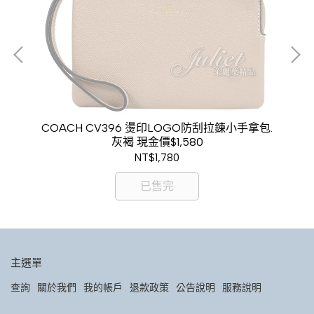
拉鍊
COACH CV396 燙印LOGO防刮拉鍊小手拿包.
C
灰褐 現金價$1,580
NT$1,780
已售完
主選單
查詢
關於我們
我的帳戶
退款政策
公告說明
服務說明