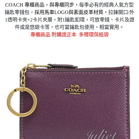
COACH 專櫃商品
，與專櫃同步
，
每季必有的經典人氣方型
鑰匙零錢包，
採用馬車LOGO與素面皮革材質，
拉鍊開口/外
1透明卡夾+2卡片夾層，附1鑰匙釦環，可放零錢、卡片及證
件或是悠遊卡等，也可當鑰匙包使用，相當實用。
專櫃商品 附購證正本
多贈環保紙袋