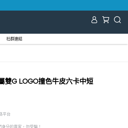
社群連結
4 金屬雙G LOGO撞色牛皮六卡中短
網路平台
們身分的賣家，勿受騙！