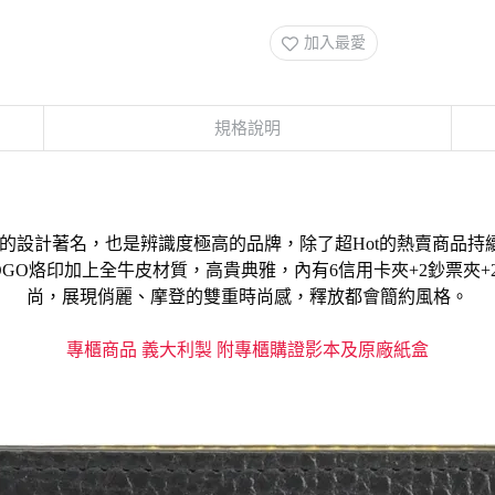
加入最愛
規格說明
O緹花的設計著名，也是辨識度極高的品牌，除了
超Hot的熱賣商品
OGO烙印加上全牛皮材質
，高貴典雅，
內有6信用卡夾+2鈔票夾+
尚，展現俏麗、摩登的雙重時尚感
，釋放都會簡約風格
。
專櫃商品 義大利製 附專櫃購證影本及原廠紙盒