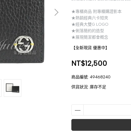
★專櫃商品 附專櫃購證影本
★熱銷經典六卡短夾
★經典大雙G LOGO
★俐落簡約的造型
★展現簡潔都會概念
【全新現貨 優惠中】
NT$12,500
商品編號:
49468240
供貨狀況:
庫存不足