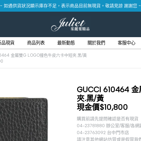
~ 如遇供貨狀況顯示庫存不足，表示商品目前無現貨。敬請見諒 謝謝您 ~
新品現貨
商品列表
最新動態
關於我們
客服中心
610464 金屬雙G LOGO撞色牛皮六卡中短夾.黑/黃
00
GUCCI 61046
夾.黑/黃
現金價$10,800
購買前請先提問確認是否有現貨
04-23781880 辦公室/客服/各
04-23763092 台中門市店
請注意其他網站仿冒或是假冒我