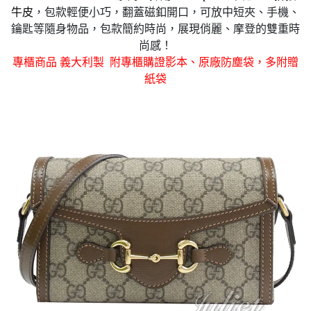
牛皮
，包款輕便小巧，翻蓋磁釦開口，可放中短夾、手機、
鑰匙等隨身物品，包款簡約時尚，展現俏麗、摩登的雙重時
尚感！
專櫃商品 義大利製 附
專櫃購證影
本、原廠防塵袋，多附贈
紙袋