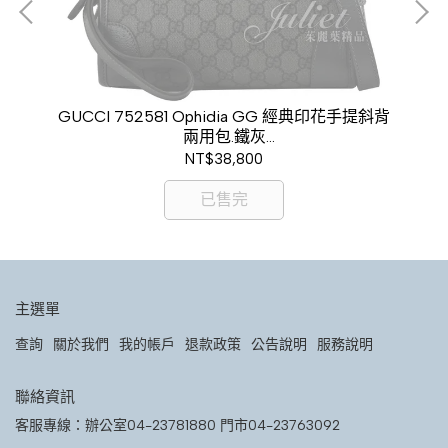
袋斜背
GUCCI 752581 Ophidia GG 經典印花手提斜背
GU
兩用包.鐵灰
現金價$34,800
NT$38,800
已售完
主選單
查詢
關於我們
我的帳戶
退款政策
公告說明
服務說明
聯絡資訊
客服專線：辦公室04-23781880 門市04-23763092