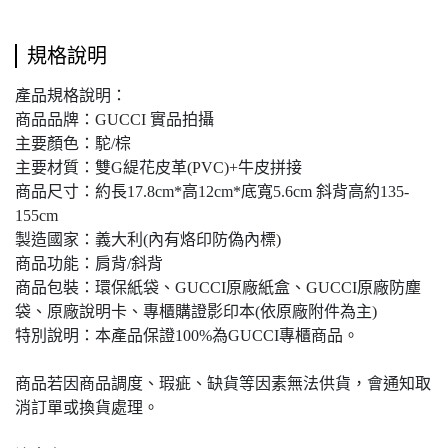
規格說明
產品規格說明：
商品品牌：GUCCI 實品拍攝
主要顏色：駝/棕
主要材質：雙G緹花皮革(PVC)+牛皮拼接
商品尺寸：約長17.8cm*高12cm*底寬5.6cm 斜背高約135-
155cm
製造國家：義大利(內有烙印防偽內標)
商品功能：肩背/斜背
商品包裝：環保紙袋、GUCCI原廠紙盒、GUCCI原廠防塵
袋、原廠說明卡、專櫃購證影印本(依原廠附件為主)
特別說明：本產品保證100%為GUCCI專櫃商品。
商品若因商品調度、瑕疵、缺貨等因素無法供貨，會通知取
消訂單或換貨處理。