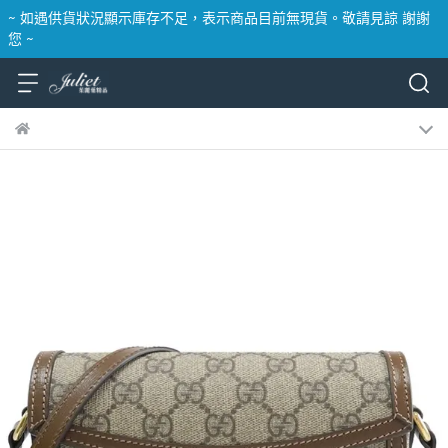
~ 如遇供貨狀況顯示庫存不足，表示商品目前無現貨。敬請見諒 謝謝
您 ~