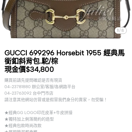
1
/
8
GUCCI 699296 Horsebit 1955 經典馬
銜釦斜背包.駝/棕
現金價$34,800
購買前請先提問確認是否有現貨
04-23781880 辦公室/客服/各網路平台
04-23763092 台中門市店
請注意其他網站仿冒或是假冒我們身分的賣家，勿受騙！
★經典GG LOGO印花皮革+牛皮拼接
★獨特加上俐落簡約的造型
★經典包款時尚改款