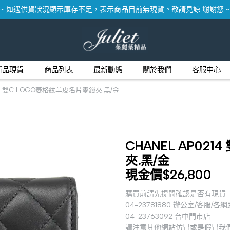
~ 如遇供貨狀況顯示庫存不足，表示商品目前無現貨。敬請見諒 謝謝您 ~
新品現貨
商品列表
最新動態
關於我們
客服中心
214 雙C LOGO菱格紋羊皮名片零錢夾.黑/金
CHANEL AP02
夾.黑/金
現金價$26,800
購買前請先提問確認是否有現貨
04-23781880 辦公室/客服/各
04-23763092 台中門市店
請注意其他網站仿冒或是假冒我