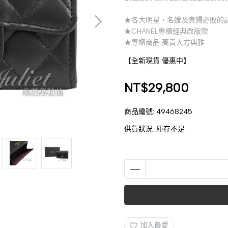
★各大明星，名媛及貴婦必敗的
★CHANEL專櫃經典改版款
★專櫃商品 高貴大方典雅
【全新現貨 優惠中】
NT$29,800
商品編號:
49468245
供貨狀況:
庫存不足
加入最愛