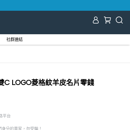
社群連結
14 雙C LOGO菱格紋羊皮名片零錢
網路平台
們身分的賣家，勿受騙！