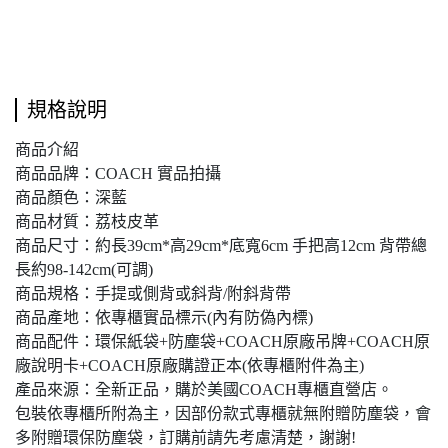
規格說明
商品介紹
商品品牌：COACH 實品拍攝
商品顏色：深藍
商品材質：荔枝皮革
商品尺寸：約長39cm*高29cm*底寬6cm 手把高12cm 背帶總
長約98-142cm(可調)
商品規格：手提或側背或斜背/附斜背帶
商品產地：依專櫃實品標示(內有防偽內標)
商品配件：環保紙袋+防塵袋+COACH原廠吊牌+COACH原
廠說明卡+COACH原廠購證正本(依專櫃附件為主)
產品來源：全新正品，購於美國COACH專櫃直營店。
包裝依專櫃所附為主，因部份款式專櫃就無附贈防塵袋，會
多附贈環保防塵袋，訂購前請先考慮清楚，謝謝!