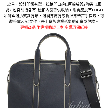
皮革
，設計簡潔有型，拉鍊開口/內1厚棉袋與
2內袋+1筆
袋
，包身前後各有1磁扣
內
袋
等供收納，附質感皮革LOGO
吊飾與可拆式斜背帶，可斜背肩背或拆掉背帶當手提包，可
裝筆電及A4文件，是上班族專業形象的都會型包款。
專櫃商品 附專櫃購證正本
多贈環保紙袋