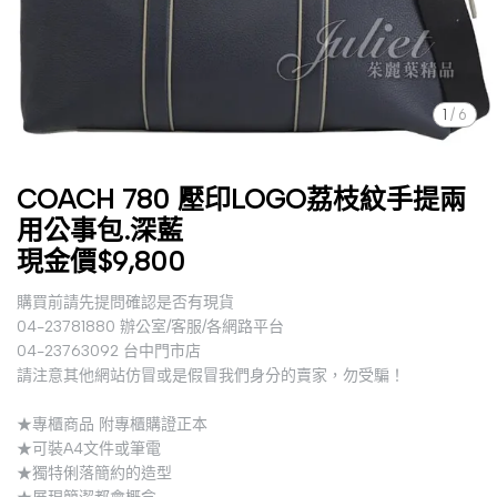
1
/
6
COACH 780 壓印LOGO荔枝紋手提兩
用公事包.深藍
現金價$9,800
購買前請先提問確認是否有現貨
04-23781880 辦公室/客服/各網路平台
04-23763092 台中門市店
請注意其他網站仿冒或是假冒我們身分的賣家，勿受騙！
★專櫃商品 附專櫃購證正本
★可裝A4文件或筆電
★獨特俐落簡約的造型