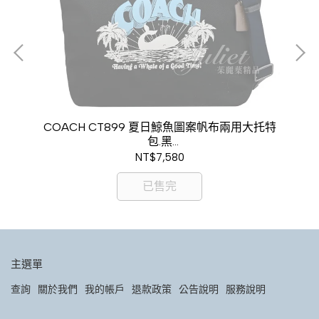
用小
COACH CT899 夏日鯨魚圖案帆布兩用大托特
C
包.黑
現金價$6,800
NT$7,580
已售完
主選單
查詢
關於我們
我的帳戶
退款政策
公告說明
服務說明