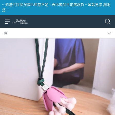
~ 如遇供貨狀況顯示庫存不足，表示商品目前無現貨。敬請見諒 謝謝
您 ~