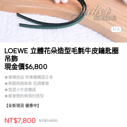
1
/
11
LOEWE 立體花朵造型毛氈牛皮鑰匙圈
吊飾
現金價$6,800
★專櫃商品 附專櫃購證正本
★熱銷熱銷新款 低調奢華
★質感小牛皮觸感
★都會簡約俐落的造型
【全新現貨 優惠中】
NT$7,800
NT$9,800