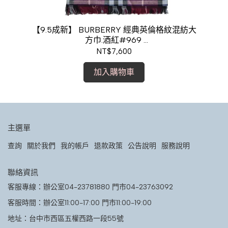
白
【9.5成新】 BURBERRY 經典英倫格紋混紡大
T
方巾.酒紅#969
現金價$6,800
NT$7,600
加入購物車
主選單
查詢
關於我們
我的帳戶
退款政策
公告說明
服務說明
聯絡資訊
客服專線：辦公室04-23781880 門市04-23763092
客服時間：辦公室11:00-17:00 門市11:00-19:00
地址：台中市西區五權西路一段55號