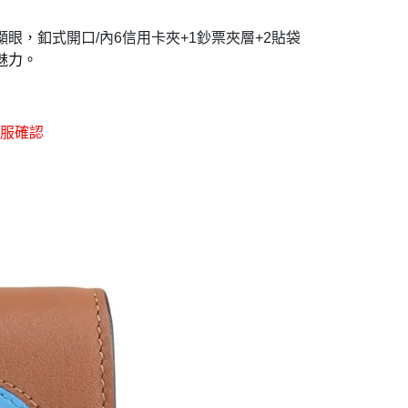
眼，釦式開口/內6信用卡夾+1鈔票夾層+2貼袋
魅力。
服確認