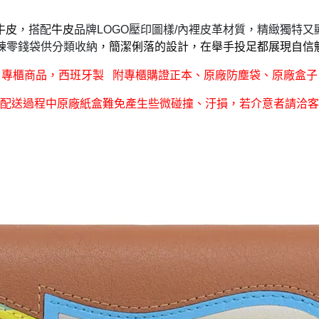
牛皮
，搭配
牛皮
品牌LOGO壓印圖樣/內裡皮革材質，精緻獨特又顯
拉鍊零錢袋供分類收納
，簡潔俐落的設計，在舉手投足都展現自信
專櫃商品，西班牙製 附專櫃購證正本、原廠防塵袋、原廠盒子
配送過程中原廠紙盒難免產生些微碰撞、汙損，若介意者請洽客