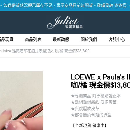
~ 如遇供貨狀況顯示庫存不足，表示商品目前無現貨。敬請見諒 謝謝您 ~
新品現貨
商品列表
最新動態
關於我們
客服中心
la's Ibiza 雞尾酒印花釦式零錢短夾.咖/橘 現金價$13,800
LOEWE x Paula
咖/橘 現金價$13,8
★專櫃商品 附專櫃購證正本
★熱銷熱銷新款 低調奢華
★質感壓紋皮革
★都會簡約俐落的造型
【全新現貨 優惠中】