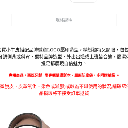
規格說明
品質小牛皮搭配品牌徽章LOGO壓印造型，精緻獨特又顯眼，包
可調側背或斜背，獨特品牌造型，外出出遊或上班皆合適，簡潔
投足都展現自信魅力。
專櫃商品，西班牙製
附專櫃購證
影本
、原廠防塵袋，多附贈紙袋 。
輕微脫皮、皮革氧化、染色或溢膠)或較為不堪使用的狀況,請確
品損壞
將不接受訂單退貨