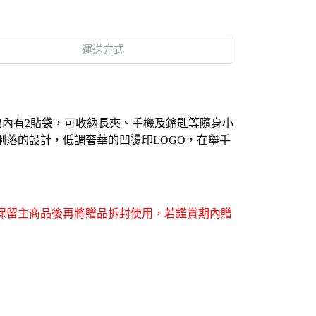
運送方式
包內有2貼袋，可收納長夾
、
手機及鑰匙等隨身小
俐落的設計，低調奢華的
凹燙印
LOGO，在舉手
認保留主商品後再將贈品拆封使用，若
鑑賞期內
贈