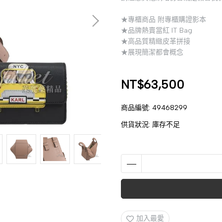
★專櫃商品 附專櫃購證影本
★品牌熱賣當紅 IT Bag
★高品質精緻皮革拼接
★展現簡潔都會概念
NT$63,500
商品編號:
49468299
供貨狀況:
庫存不足
加入最愛