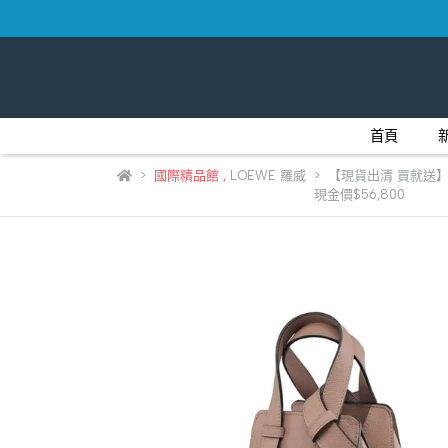
首頁
國際精品館
,
LOEWE 羅威
【現貨出清 買就送】L
現金價$56,800