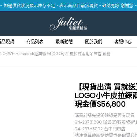
~ 如遇供貨狀況顯示庫存不足，表示商品目前無現貨。敬請見諒 謝謝您 ~
新品現貨
商品列表
最新動態
關於我們
客服中心
OEWE Hammock經典徽章LOGO小牛皮拉鍊兩用吊床包.藕粉
【現貨出清 買就送】
LOGO小牛皮拉鍊
現金價$56,800
購買前請先提問確認是否有現貨
04-23781880 辦公室/客服/各
04-23763092 台中門市店
請注意其他網站仿冒或是假冒我