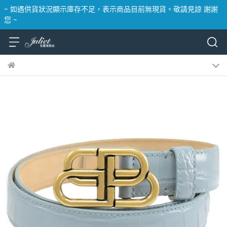
~ 如遇供貨狀況顯示庫存不足，表示商品目前無現貨。敬請見諒 謝謝
您 ~