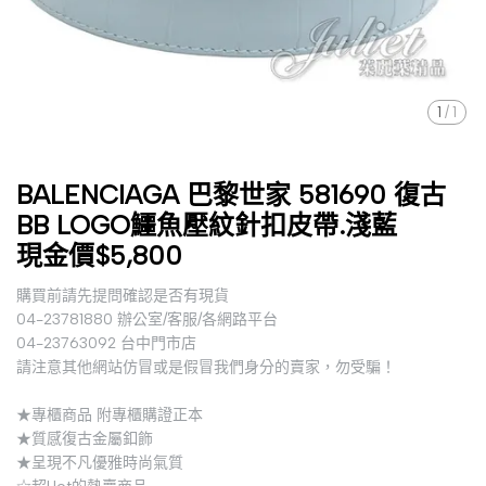
1
/
1
BALENCIAGA 巴黎世家 581690 復古
BB LOGO鱷魚壓紋針扣皮帶.淺藍
現金價$5,800
購買前請先提問確認是否有現貨
04-23781880 辦公室/客服/各網路平台
04-23763092 台中門市店
請注意其他網站仿冒或是假冒我們身分的賣家，勿受騙！
★專櫃商品 附專櫃購證正本
★質感復古金屬釦飾
★呈現不凡優雅時尚氣質