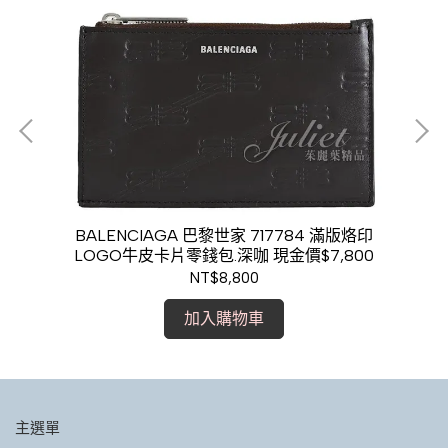
電繡
BALENCIAGA 巴黎世家 717784 滿版烙印
BA
LOGO牛皮卡片零錢包.深咖 現金價$7,800
銀
NT$8,800
加入購物車
主選單