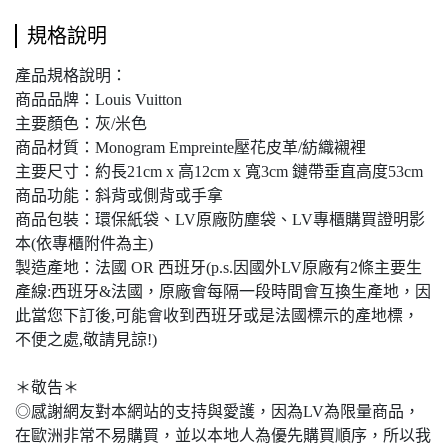
規格說明
產品規格說明：
商品品牌：Louis Vuitton
主要顏色：灰/米色
商品材質：Monogram Empreinte壓花皮革/紡織襯裡
主要尺寸：約長21cm x 高12cm x 寬3cm 鏈帶垂直高度53cm
商品功能：斜背或側背或手拿
商品包裝：環保紙袋、LV原廠防塵袋、LV專櫃購買證明影
本(依專櫃附件為主)
製造產地：法國 OR 西班牙(p.s.因國外LV原廠有2條主要生
產線:西班牙&法國，原廠會每隔一段時間會互換生產地，因
此當您下訂後,可能會收到西班牙或是法國標示的產地標，
不便之處,敬請見諒!)
＊敬告＊
◎感謝網友對本網站的支持與愛護，因為LV為限量商品，
在歐洲非常不易購買，並以本地人為優先購買順序，所以我