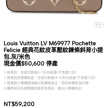
1
/
5
Louis Vuitton LV M69977 Pochette
Felicie 經典花紋皮革壓紋鍊條斜背小提
包.灰/米色
現金價$50,600 停產
☆有現貨：完成付款後3~7天內送達(不含週六日)
☆無現貨及預購商品：完成付款後14~21天內送達(不含週六日)
☆若遇到LV專櫃調漲需以新價格為主，否則有權取消訂單!
※購買前可先提問確認是否有現貨，實以LV專櫃為主!
NT$59,200