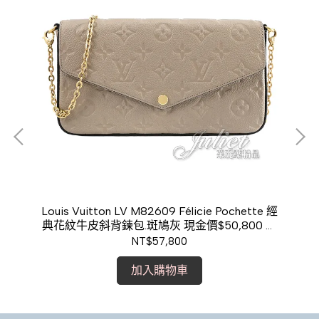
 壓花
Louis Vuitton LV M82609 Félicie Pochette 經
Lo
00
典花紋牛皮斜背鍊包.斑鳩灰 現金價$50,800 預
購
NT$57,800
加入購物車