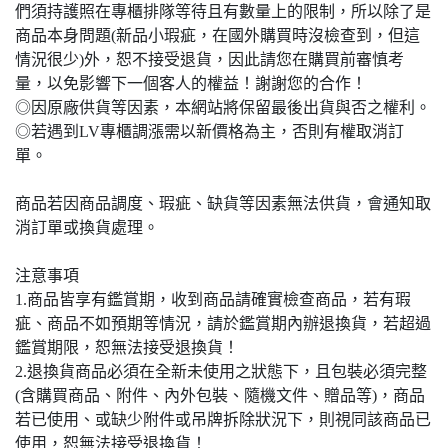
們須持護照在專櫃排隊等待且有數量上的限制，所以除了是
商品本身問題(新品小瑕疵，在國外購買時沒檢查到，但這
情況很少)外，恕不接受退貨，因此請您在購買前審慎考
量，以免影響下一個客人的權益！謝謝您的合作！
◎因原廠供貨等因素，本網站將保留最後出貨與否之權利。
◎若遇到LV專櫃調漲需以新價格為主，否則有權取消訂
單。
商品若因商品調度、瑕疵、缺貨等因素無法供貨，會通知取
消訂單或換貨處理。
注意事項
1.商品皆享有鑑賞期，收到商品請確實檢查商品，若有瑕
疵、商品不如預期等情況，請於鑑賞期內辦退換貨，若超過
鑑賞期限，恕無法接受退換貨！
2.退換貨商品必須在全新未使用之狀態下，且包裝必須完整
(含購買商品、附件、內外包裝、隨機文件、贈品等)，商品
若已使用、或缺少附件或吊牌拆除狀況下，則視同該商品已
使用，恕無法接受退換貨！