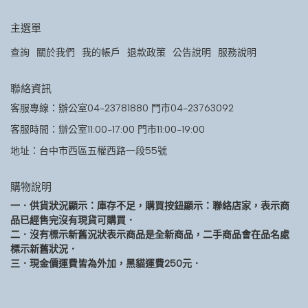
主選單
查詢
關於我們
我的帳戶
退款政策
公告說明
服務說明
聯絡資訊
客服專線：辦公室04-23781880 門市04-23763092
客服時間：辦公室11:00-17:00 門市11:00-19:00
地址：台中市西區五權西路一段55號
購物說明
一．供貨狀況顯示：庫存不足，購買按鈕顯示：聯絡店家，表示商
品已經售完沒有現貨可購買．
二．沒有標示新舊況狀表示商品是全新商品，二手商品會在品名處
標示新舊狀況．
三．現金價運費皆為外加，黑貓運費250元．