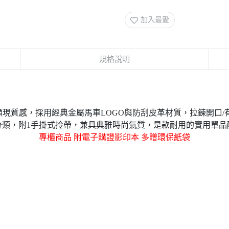
加入最愛
規格說明
顯現質感
，
採用經典金屬馬車LOGO與防刮皮革材質
，拉鍊開口/
分類，附1手掛式拎帶，
兼具典雅時尚氣質，是款耐用的實用單品
專櫃商品 附電子購證影印本 多贈環保紙袋