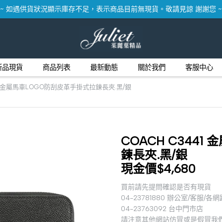
~ 如遇供貨狀況顯示庫存不足，表示商品目前無現貨。敬請見諒 謝謝您 ~
新品現貨
商品列表
最新動態
關於我們
客服中心
41 金屬馬車LOGO防刮皮革手掛式拉鍊長夾.黑/銀
COACH C344
鍊長夾.黑/銀
現金價$4,680
買前請先提問確認是否有現貨
04-23781880 辦公室/客服/各
04-23763092 台中門市店
請注意其他網站仿冒或是假冒我