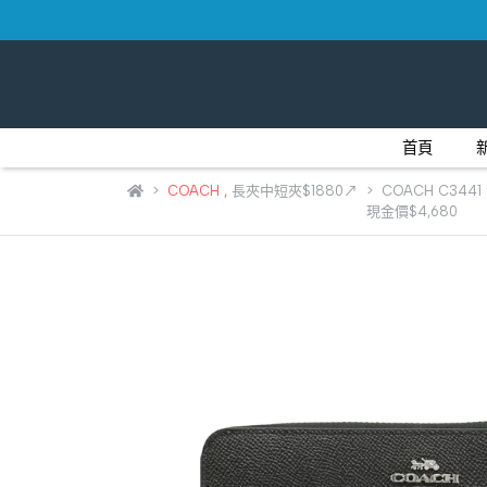
首頁
COACH
,
長夾中短夾$1880↗
COACH C34
現金價$4,680