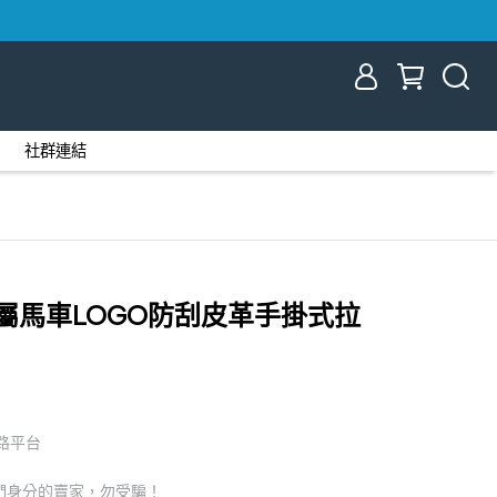
社群連結
1 金屬馬車LOGO防刮皮革手掛式拉
網路平台
們身分的賣家，勿受騙！