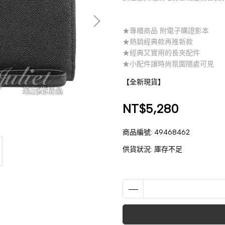
★專櫃商品 附電子購證影本
★熱銷經典款再推新款
★經典又實用的長夾配件
★小配件讓時尚氛圍隨處可見
【全新現貨】
NT$5,280
商品編號:
49468462
供貨狀況:
庫存不足