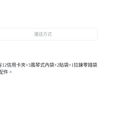
運送方式
有12信用卡夾+3風琴式內袋+2貼袋+1拉鍊零錢袋
配件。