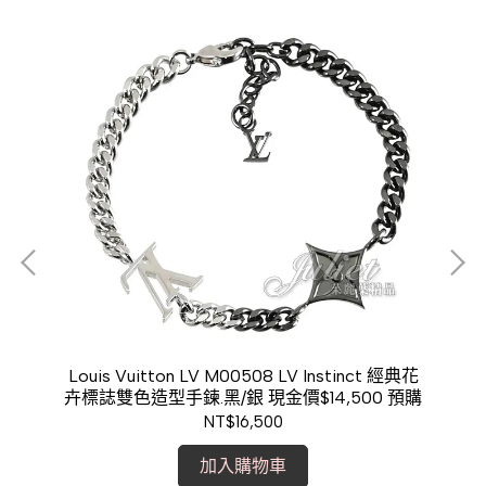
斜背
Louis Vuitton LV M00508 LV Instinct 經典花
BA
卉標誌雙色造型手鍊.黑/銀 現金價$14,500 預購
銀
NT$16,500
加入購物車