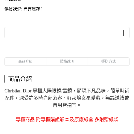
供貨狀況:
尚有庫存 1
商品介紹
規格說明
運送方式
商品介紹
Christian Dior
專櫃
大陽眼鏡/墨鏡，顯現不凡品味，簡單時尚
配件，深受許多時尚部落客、好萊塢女星愛戴，無論送禮或
自用皆適宜。
專櫃商品 附專櫃購證影本及原廠紙盒 多附贈紙袋