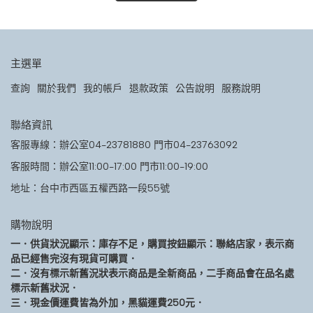
主選單
查詢
關於我們
我的帳戶
退款政策
公告說明
服務說明
聯絡資訊
客服專線：辦公室04-23781880 門市04-23763092
客服時間：辦公室11:00-17:00 門市11:00-19:00
地址：台中市西區五權西路一段55號
購物說明
一．供貨狀況顯示：庫存不足，購買按鈕顯示：聯絡店家，表示商
品已經售完沒有現貨可購買．
二．沒有標示新舊況狀表示商品是全新商品，二手商品會在品名處
標示新舊狀況．
三．現金價運費皆為外加，黑貓運費250元．