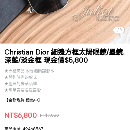
1
/
8
Christian Dior 細邊方框太陽眼鏡/墨鏡.
深藍/淡金框 現金價$5,800
★專櫃商品 附專櫃購證影本
★簡約時尚的款式
★經典的奢華品牌
★明星貴婦名媛最愛
【全新現貨 優惠中】
NT$6,800
NT$7,580
商品編號:
49468567