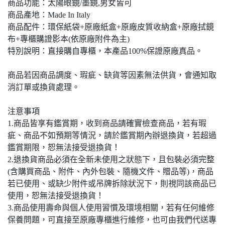
商品功能：太陽眼鏡/墨鏡,男女皆可
商品產地：Made In Italy
商品配件：環保紙袋+原廠紙盒+原廠皮質收納盒+原廠拭鏡
布+專櫃購證影本(依原廠附件為主)
特別說明：直接購自專櫃，本產品100%保證原廠真品。
商品若因商品調度、瑕疵、缺貨等因素無法供貨，會通知取
消訂單或換貨處理。
注意事項
1.商品皆享有鑑賞期，收到商品請確實檢查商品，若有瑕
疵、商品不如預期等情況，請於鑑賞期內辦退換貨，若超過
鑑賞期限，恕無法接受退換貨！
2.退換貨商品必須在全新未使用之狀態下，且包裝必須完整
(含購買商品、附件、內外包裝、隨機文件、贈品等)，商品
若已使用、或缺少附件或吊牌拆除狀況下，則視同該商品已
使用，恕無法接受退換貨！
3.商品使用壽命與個人使用習慣及環境相關，若有任何維修
保養問題，可直接至原廠專櫃進行維修，也可由我們代送專