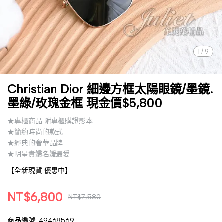
1
/
9
Christian Dior 細邊方框太陽眼鏡/墨鏡.
墨綠/玫瑰金框 現金價$5,800
★專櫃商品 附專櫃購證影本
★簡約時尚的款式
★經典的奢華品牌
★明星貴婦名媛最愛
【全新現貨 優惠中】
NT$6,800
NT$7,580
商品編號:
49468569