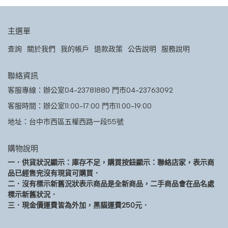
主選單
查詢
關於我們
我的帳戶
退款政策
公告說明
服務說明
聯絡資訊
客服專線：辦公室04-23781880 門市04-23763092
客服時間：辦公室11:00-17:00 門市11:00-19:00
地址：台中市西區五權西路一段55號
購物說明
一．供貨狀況顯示：庫存不足，購買按鈕顯示：聯絡店家，表示商
品已經售完沒有現貨可購買．
二．沒有標示新舊況狀表示商品是全新商品，二手商品會在品名處
標示新舊狀況．
三．現金價運費皆為外加，黑貓運費250元．