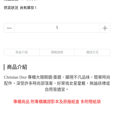
供貨狀況:
尚有庫存 1
商品介紹
規格說明
運送方式
商品介紹
Christian Dior
專櫃
大陽眼鏡/墨鏡，顯現不凡品味，簡單時尚
配件，深受許多時尚部落客、好萊塢女星愛戴，無論送禮或
自用皆適宜。
專櫃商品 附專櫃購證影本及原廠紙盒 多附贈紙袋