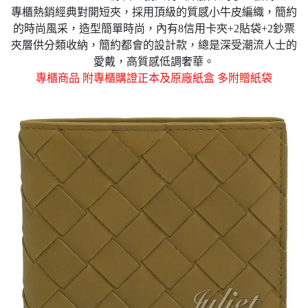
專櫃熱銷經典對開短夾，採用頂級的質感小牛皮編織，簡約
的時尚風采，造型簡單時尚，內有8信用卡夾+2貼袋
+2鈔票
夾層
供分類收納，簡約都會的設計款，總是深受潮流人士的
愛戴，高質感低調奢華。
專櫃商品 附專櫃購證
正本
及原廠
紙盒 多附贈紙袋