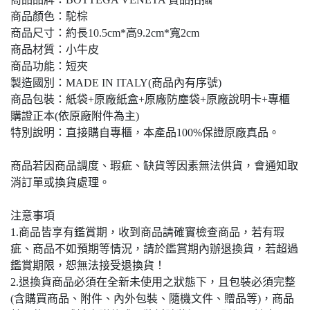
商品顏色：駝棕
商品尺寸：約長10.5cm*高9.2cm*寬2cm
商品材質：小牛皮
商品功能：短夾
製造國別：MADE IN ITALY(商品內有序號)
商品包裝：紙袋+原廠紙盒+原廠防塵袋+原廠說明卡+專櫃
購證正本(依原廠附件為主)
特別說明：直接購自專櫃，本產品100%保證原廠真品。
商品若因商品調度、瑕疵、缺貨等因素無法供貨，會通知取
消訂單或換貨處理。
注意事項
1.商品皆享有鑑賞期，收到商品請確實檢查商品，若有瑕
疵、商品不如預期等情況，請於鑑賞期內辦退換貨，若超過
鑑賞期限，恕無法接受退換貨！
2.退換貨商品必須在全新未使用之狀態下，且包裝必須完整
(含購買商品、附件、內外包裝、隨機文件、贈品等)，商品