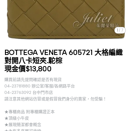
1
/
7
BOTTEGA VENETA 605721 大格編織
對開八卡短夾.駝棕
現金價$13,800
購買前請先提問確認是否有現貨
04-23781880 辦公室/客服/各網路平台
04-23763092 台中門市店
請注意其他網站仿冒或是假冒我們身分的賣家，勿受騙！
★專櫃商品 附專櫃購證正本
★頂級小牛皮
★展現簡潔都會概念