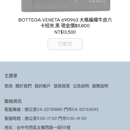
式六孔
BOTTEGA VENETA 690963 大格編織牛皮六
B
卡短夾.黑 現金價$11,800
NT$13,500
已售完
主選單
查詢
關於我們
我的帳戶
退款政策
公告說明
服務說明
聯絡資訊
客服專線：辦公室04-23781880 門市04-23763092
客服時間：辦公室11:00-17:00 門市11:00-19:00
地址：台中市西區五權西路一段55號