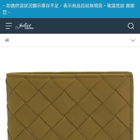
~ 如遇供貨狀況顯示庫存不足，表示商品目前無現貨。敬請見諒 謝謝
您 ~