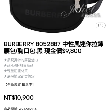
1
/
6
BURBERRY 8052887 中性風迷你拉鍊
腰包/胸口包.黑 現金價$9,800
★展現獨特的摩登魅力
★超Hot的熱賣商品
★輕量尼龍材質
★展現簡潔都會概念
【全新現貨 優惠中】
NT$10,900
商品編號:
49468634