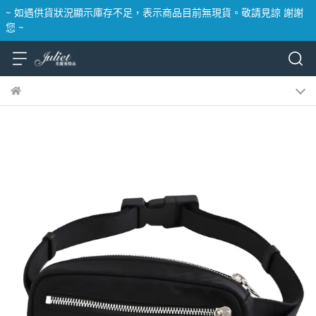
~ 如遇供貨狀況顯示庫存不足，表示商品目前無現貨。敬請見諒 謝謝
您 ~