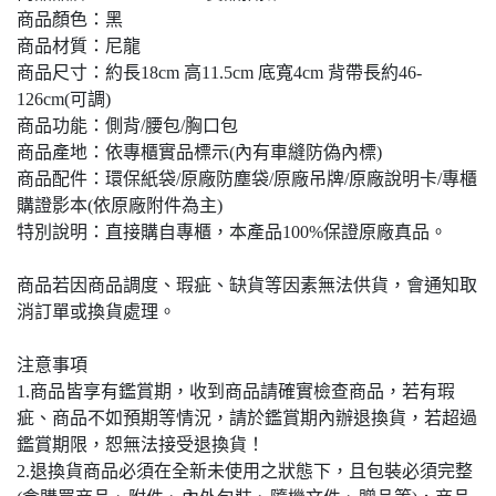
商品顏色：黑
商品材質：尼龍
商品尺寸：約長18cm 高11.5cm 底寬4cm 背帶長約46-
126cm(可調)
商品功能：側背/腰包/胸口包
商品產地：依專櫃實品標示(內有車縫防偽內標)
商品配件：環保紙袋/原廠防塵袋/原廠吊牌/原廠說明卡/專櫃
購證影本(依原廠附件為主)
特別說明：直接購自專櫃，本產品100%保證原廠真品。
商品若因商品調度、瑕疵、缺貨等因素無法供貨，會通知取
消訂單或換貨處理。
注意事項
1.商品皆享有鑑賞期，收到商品請確實檢查商品，若有瑕
疵、商品不如預期等情況，請於鑑賞期內辦退換貨，若超過
鑑賞期限，恕無法接受退換貨！
2.退換貨商品必須在全新未使用之狀態下，且包裝必須完整