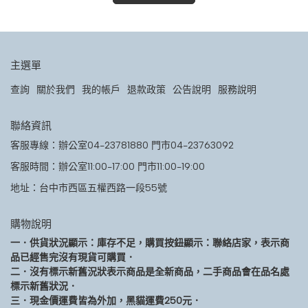
主選單
查詢
關於我們
我的帳戶
退款政策
公告說明
服務說明
聯絡資訊
客服專線：辦公室04-23781880 門市04-23763092
客服時間：辦公室11:00-17:00 門市11:00-19:00
地址：台中市西區五權西路一段55號
購物說明
一．供貨狀況顯示：庫存不足，購買按鈕顯示：聯絡店家，表示商
品已經售完沒有現貨可購買．
二．沒有標示新舊況狀表示商品是全新商品，二手商品會在品名處
標示新舊狀況．
三．現金價運費皆為外加，黑貓運費250元．