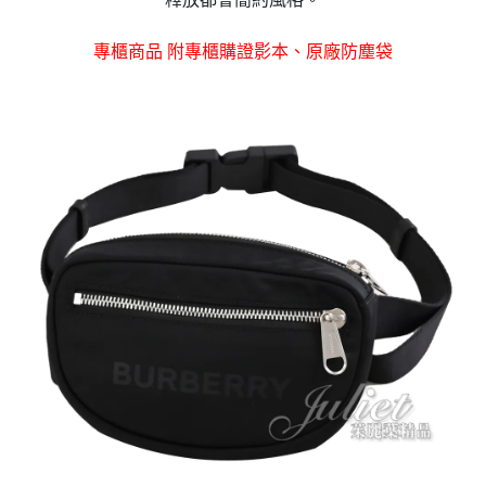
專櫃商品 附專櫃購證影本、原廠防塵袋