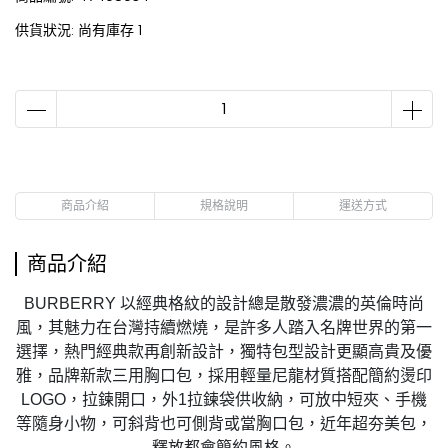
供貨狀況:
尚有庫存 1
商品介紹
規格說明
運送方式
商品介紹
BURBERRY 以經典格紋的設計總是散發濃濃的英倫時尚
風，其魅力在台灣持續燃燒，是許多人踏入名牌世界的第一
選擇，熱門經典款再創新設計，獨特包型設計更顯高貴及優
雅，品牌新款三用胸口包，採用輕量尼龍材質搭配簡約燙印
LOGO，拉鍊開口，外1拉鍊袋供收納，可放中短夾、手機
等隨身小物，可斜背也可側背或當胸口包，近年超夯美包，
釋放都會簡約風格
。