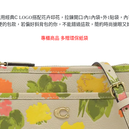
採用經典C
LOGO搭配花卉
印花
，拉鍊開口/內1內袋+外1貼袋，
內
便的包款，若偏好斜背包的你，不能錯過這款，簡約時尚搶眼又
專櫃商品 多贈環保紙袋