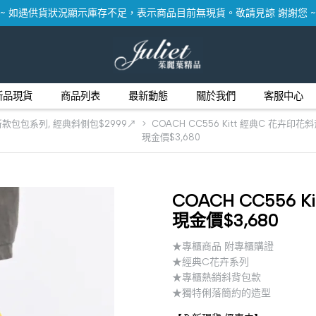
~ 如遇供貨狀況顯示庫存不足，表示商品目前無現貨。敬請見諒 謝謝您 ~
新品現貨
商品列表
最新動態
關於我們
客服中心
新款包包系列
,
經典斜側包$2999↗
COACH CC556 Kitt 經典C 花卉印花
現金價$3,680
COACH CC556 
現金價$3,680
★專櫃商品 附專櫃購證
★經典C花卉系列
★專櫃熱銷斜背包款
★獨特俐落簡約的造型