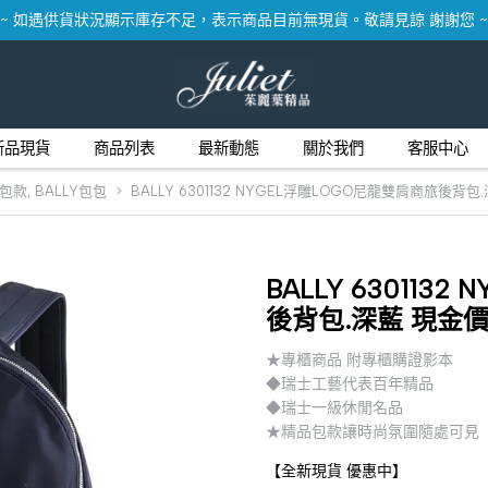
~ 如遇供貨狀況顯示庫存不足，表示商品目前無現貨。敬請見諒 謝謝您 ~
新品現貨
商品列表
最新動態
關於我們
客服中心
包款
,
BALLY包包
BALLY 6301132 NYGEL浮雕LOGO尼龍雙肩商旅後背包.
BALLY 630113
後背包.深藍 現金價$
★專櫃商品 附專櫃購證影本
◆瑞士工藝代表百年精品
◆瑞士一級休閒名品
★精品包款讓時尚氛圍隨處可見
【全新現貨 優惠中】