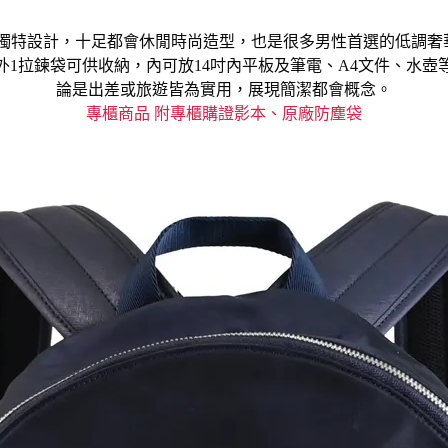
紋獨特設計，十足都會休閒時尚造型，也是很多男性首選的低調
/外1拉鍊袋可供收納，
內可放
14吋內平板及筆電、
A4文件、水壺
論是出差或旅遊皆為實用，
展現簡潔都會概念。
專櫃商品 附專櫃購證影本、原廠防塵袋