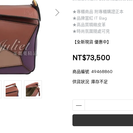
★專櫃商品 附專櫃購證正本
★品牌當紅 IT Bag
★高品質精緻皮革
★時尚氛圍隨處可見
【全新現貨 優惠中】
NT$73,500
商品編號:
49468860
供貨狀況:
庫存不足