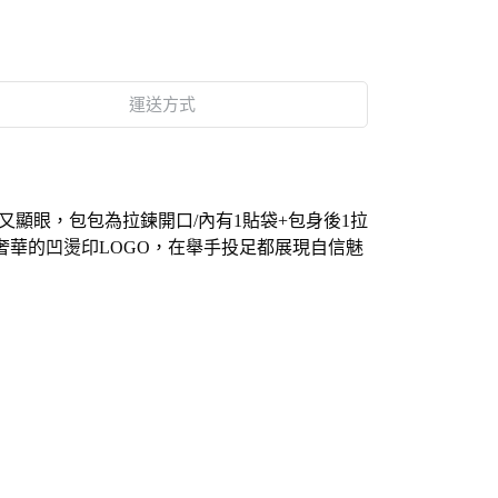
運送方式
顯眼，包包為拉鍊開口/內有1貼袋+包身後1拉
奢華的
凹燙印
LOGO，在舉手投足都展現自信魅