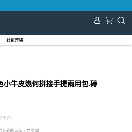
社群連結
e 撞色小牛皮幾何拼接手提兩用包.磚
網路平台
們身分的賣家，勿受騙！