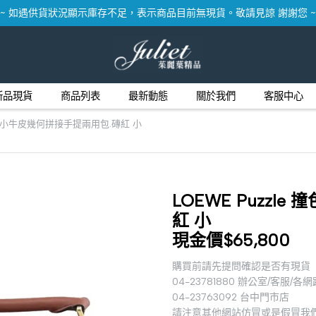
~ 如遇供貨狀況顯示庫存不足，表示商品目前無現貨。敬請見諒 謝謝您 ~
新品現貨
商品列表
最新動態
關於我們
客服中心
 撞色小牛皮幾何拼接手提兩用包.磚紅 小
LOEWE Puzzl
紅 小
現金價$65,800
購買前請先提問確認是否有現貨
04-23781880 辦公室/客服/各
04-23763092 台中門市店
請注意其他網站仿冒或是假冒我