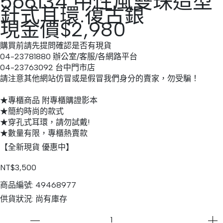
566134 中性風雙珠造型
針式耳環.復古銀
現金價$2,980
購買前請先提問確認是否有現貨
04-23781880 辦公室/客服/各網路平台
04-23763092 台中門市店
請注意其他網站仿冒或是假冒我們身分的賣家，勿受騙！
★專櫃商品 附專櫃購證影本
★簡約時尚的款式
★穿孔式耳環，請勿試戴!
★數量有限，專櫃熱賣款
【全新現貨 優惠中】
NT$3,500
商品編號:
49468977
供貨狀況:
尚有庫存