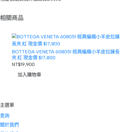
相關商品
BOTTEGA VENETA 608051 經典編織小羊皮拉鍊長
BOT
夾.紅 現金價 $17,800
夾.黑 
NT$19,900
NT$1
加入購物車
主選單
查詢
關於我們