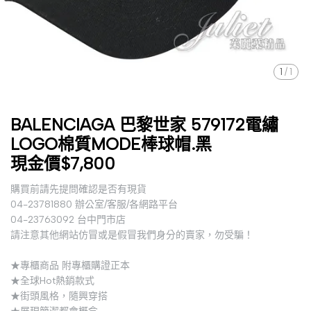
1
/
1
BALENCIAGA 巴黎世家 579172電繡
LOGO棉質MODE棒球帽.黑
現金價$7,800
購買前請先提問確認是否有現貨
04-23781880 辦公室/客服/各網路平台
04-23763092 台中門市店
請注意其他網站仿冒或是假冒我們身分的賣家，勿受騙！
★專櫃商品 附專櫃購證正本
★全球Hot熱銷款式
★街頭風格，隨興穿搭