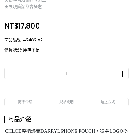
★獨特俐落簡約的造型
★展現簡潔都會概念
NT$17,800
商品編號:
49469162
供貨狀況:
庫存不足
商品介紹
規格說明
運送方式
商品介紹
CHLOE
專櫃熱賣
DARRYL PHONE POUCH，燙金LOGO搭