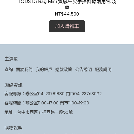
水桶
TODS Di Bag Mini 質感牛皮手提斜背兩用包.淺
T
藍
現金價$39,800
NT$44,500
加入購物車
主選單
查詢
關於我們
我的帳戶
退款政策
公告說明
服務說明
聯絡資訊
客服專線：辦公室04-23781880 門市04-23763092
客服時間：辦公室11:00-17:00 門市11:00-19:00
地址：台中市西區五權西路一段55號
購物說明