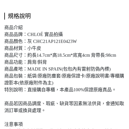
規格說明
商品介紹
商品品牌：CHLOÉ 實品拍攝
商品顏色：灰 CHC21AP121E0423W
商品材質：小牛皮
商品尺寸：約長14.7cm*高18.5cm*底寬4cm 背帶長:98cm
商品功能：肩背/斜背
商品產地：MADE IN SPAIN(包包內有雷射防偽內標)
商品包裝：紙袋/原廠防塵套/原廠保證卡/原廠說明書/專櫃購
證影本(依原廠附件為主)
特別說明：直接購自專櫃，本產品100%保證原廠真品。
商品若因商品調度、瑕疵、缺貨等因素無法供貨，會通知取
消訂單或換貨處理。
注意事項