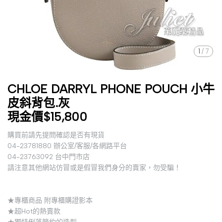
1
/
7
CHLOE DARRYL PHONE POUCH 小牛
皮斜背包.灰
現金價$15,800
購買前請先提問確認是否有現貨
04-23781880 辦公室/客服/各網路平台
04-23763092 台中門市店
請注意其他網站仿冒或是假冒我們身分的賣家，勿受騙！
★專櫃商品 附專櫃購證影本
★超Hot的熱賣款