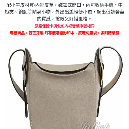
配小牛皮材質/內裡皮革，磁釦式
開口
，
內可收納手機、中
短夾、鑰匙等隨身小物
，
外出出遊輕便小包，
顯出低調奢華
的質感
，搶眼又好搭風格。
原廠保證卡與包包內裡雷標序號相同
專櫃商品，西班牙製 附專櫃購證影印本、原廠防塵袋，多附贈紙袋