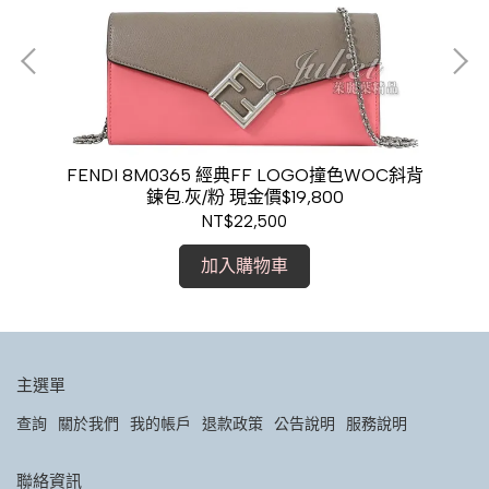
緹花
FENDI 8M0365 經典FF LOGO撞色WOC斜背
F
鍊包.灰/粉 現金價$19,800
NT$22,500
加入購物車
主選單
查詢
關於我們
我的帳戶
退款政策
公告說明
服務說明
聯絡資訊