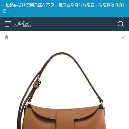
~ 如遇供貨狀況顯示庫存不足，表示商品目前無現貨。敬請見諒 謝謝
您 ~