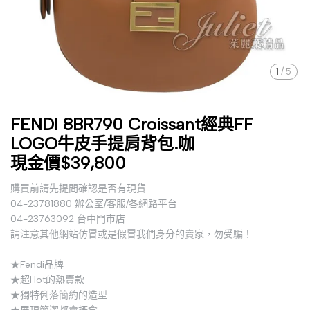
1
/
5
FENDI 8BR790 Croissant經典FF
LOGO牛皮手提肩背包.咖
現金價$39,800
購買前請先提問確認是否有現貨
04-23781880 辦公室/客服/各網路平台
04-23763092 台中門市店
請注意其他網站仿冒或是假冒我們身分的賣家，勿受騙！
★Fendi品牌
★超Hot的熱賣款
★獨特俐落簡約的造型