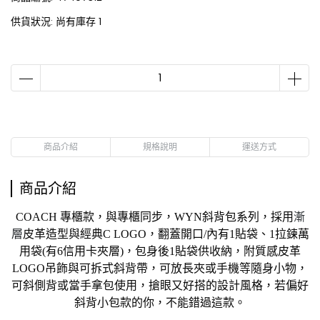
供貨狀況:
尚有庫存 1
商品介紹
規格說明
運送方式
商品介紹
COACH 專櫃款，與專櫃同步，WYN斜背包系列，
採用
漸
層
皮革
造型
與經典C LOGO
，
翻蓋
開口
/內有
1貼袋、
1拉鍊萬
用袋(有6信用卡夾層)
，包身後1貼袋供收納，附質感皮革
LOGO吊飾與可拆式斜背帶，
可放長夾或手機等隨身小物
，
可斜側背或當手拿包使用
，
搶眼又好搭的設計風格
，
若偏好
斜背小包款的你，不能錯過這款。