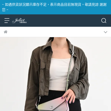
~ 如遇供貨狀況顯示庫存不足，表示商品目前無現貨。敬請見諒 謝謝
您 ~