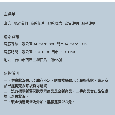
主選單
查詢
關於我們
我的帳戶
退款政策
公告說明
服務說明
聯絡資訊
客服專線：辦公室04-23781880 門市04-23763092
客服時間：辦公室11:00-17:00 門市11:00-19:00
地址：台中市西區五權西路一段55號
購物說明
一．供貨狀況顯示：庫存不足，購買按鈕顯示：聯絡店家，表示商
品已經售完沒有現貨可購買．
二．沒有標示新舊況狀表示商品是全新商品，二手商品會在品名處
標示新舊狀況．
三．現金價運費皆為外加，黑貓運費250元．