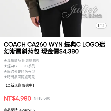
1
/
12
COACH CA260 WYN 經典C LOGO迷
幻漸層斜背包 現金價$4,380
★專櫃商品 附專櫃購證
★經典C LOGO系列
★簡約都會時尚有型
★時尚氛圍隨處可見
【全新現貨 優惠中】
NT$4,980
NT$5,580
商品編號:
49469312