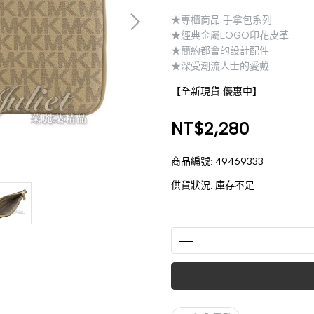
★專櫃商品 手拿包系列
★經典金屬LOGO印花皮革
★簡約都會的設計配件
★深受潮流人士的愛戴
【全新現貨 優惠中】
NT$2,280
商品編號:
49469333
供貨狀況:
庫存不足