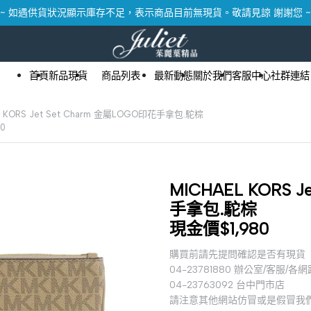
~ 如遇供貨狀況顯示庫存不足，表示商品目前無現貨。敬請見諒 謝謝您 ~
首頁
新品現貨
商品列表
最新動態
關於我們
客服中心
社群連結
L KORS Jet Set Charm 金屬LOGO印花手拿包.駝棕
0
MICHAEL KORS 
手拿包.駝棕
現金價$1,980
購買前請先提問確認是否有現貨
04-23781880 辦公室/客服/各
04-23763092 台中門市店
請注意其他網站仿冒或是假冒我