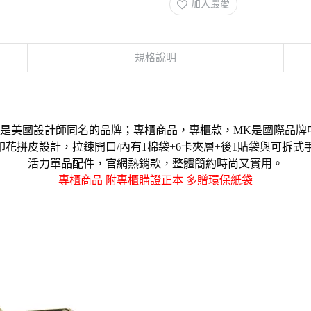
加入最愛
規格說明
於 1981 年是美國設計師同名的品牌；專櫃商品，專櫃款，MK是國
C印花拼皮設計，拉鍊開口/內有1棉袋+6卡夾層+後1貼袋與可拆
活力單品配件，官網熱銷款，整體簡約時尚又實用。
專櫃商品 附專櫃購證正本 多贈環保紙袋