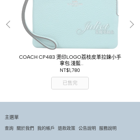
牙色
COACH CP483 燙印LOGO荔枝皮革拉鍊小手
C
拿包.淺藍
現金價$1,580
NT$1,780
已售完
主選單
查詢
關於我們
我的帳戶
退款政策
公告說明
服務說明