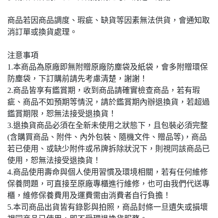
商品若因商品調度、瑕疵、缺貨等因素無法供貨，會通知取
消訂單或換貨處理。
注意事項
1.本商品為原廠即無附贈原廠防塵袋及紙袋，會多附贈環保
防塵袋，下訂購前請先考慮清楚，謝謝！
2.商品皆享有鑑賞期，收到商品請確實檢查商品，若有瑕
疵、商品不如預期等情況，請於鑑賞期內辦退換貨，若超過
鑑賞期限，恕無法接受退換貨！
3.退換貨商品必須在全新未使用之狀態下，且包裝必須完整
(含購買商品、附件、內外包裝、隨機文件、贈品等)，商品
若已使用、或缺少附件或吊牌拆除狀況下，則視同該商品已
使用，恕無法接受退換貨！
4.商品使用壽命與個人使用習慣及環境相關，若有任何維修
保養問題，可直接至原廠專櫃進行維修，也可由我們代送專
櫃，維修保養費用及運費需由消費者自行負擔！
5.本司商品出貨皆有錄影與拍照，商品封條一旦遺失或損壞