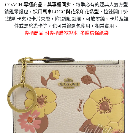
COACH 專櫃商品
，與專櫃同步
，
每季必有的經典人氣方型
鑰匙零錢包，
採用馬車LOGO與花朵印花造型，
拉鍊開口/外
1透明卡夾+2卡片夾層，附1鑰匙釦環，可放零錢、卡片及證
件或是悠遊卡等，也可當鑰匙包使用，相當實用。
專櫃商品 附專櫃購證證本
多贈環保紙袋