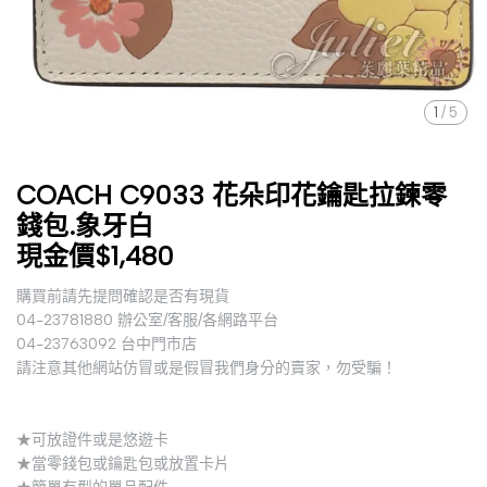
1
/
5
COACH C9033 花朵印花鑰匙拉鍊零
錢包.象牙白
現金價$1,480
購買前請先提問確認是否有現貨
04-23781880 辦公室/客服/各網路平台
04-23763092 台中門市店
請注意其他網站仿冒或是假冒我們身分的賣家，勿受騙！
★可放證件或是悠遊卡
★當零錢包或鑰匙包或放置卡片