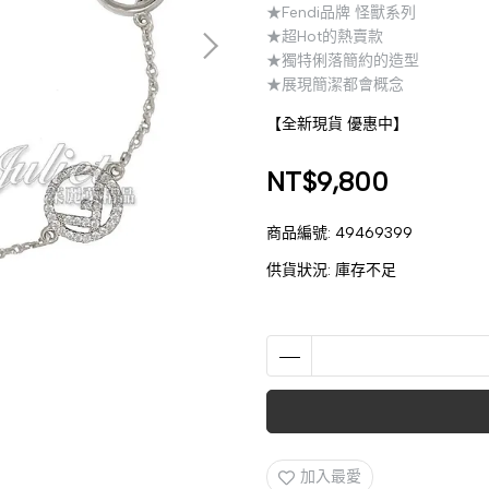
★Fendi品牌 怪獸系列
★超Hot的熱賣款
★獨特俐落簡約的造型
★展現簡潔都會概念
【全新現貨 優惠中】
NT$9,800
商品編號:
49469399
供貨狀況:
庫存不足
加入最愛