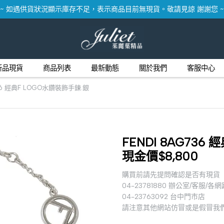
~ 如遇供貨狀況顯示庫存不足，表示商品目前無現貨。敬請見諒 謝謝您 ~
新品現貨
商品列表
最新動態
關於我們
客服中心
736 經典F LOGO水鑽裝飾手鍊.銀
FENDI 8AG736
現金價$8,800
購買前請先提問確認是否有現貨
04-23781880 辦公室/客服/各
04-23763092 台中門市店
請注意其他網站仿冒或是假冒我