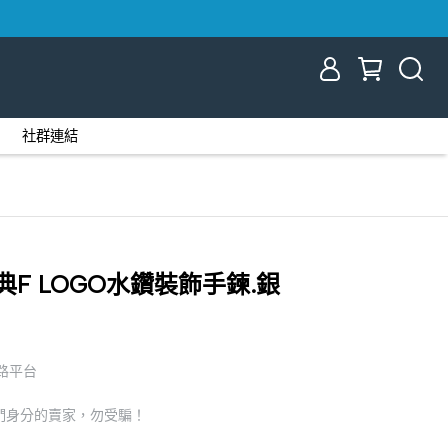
社群連結
 經典F LOGO水鑽裝飾手鍊.銀
網路平台
們身分的賣家，勿受騙！